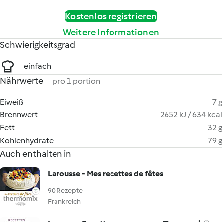
Kostenlos registrieren
Weitere Informationen
Schwierigkeitsgrad
einfach
Nährwerte
pro 1 portion
Eiweiß
7 g
Brennwert
2652 kJ / 634 kcal
Fett
32 g
Kohlenhydrate
79 g
Auch enthalten in
Larousse - Mes recettes de fêtes
90 Rezepte
Frankreich