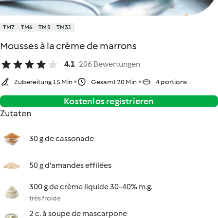
TM7
TM6
TM5
TM31
Mousses à la crème de marrons
4.1
206 Bewertungen
Zubereitung 15 Min
Gesamt 20 Min
4 portions
Kostenlos registrieren
Zutaten
30 g de cassonade
50 g d'amandes effilées
300 g de crème liquide 30-40% m.g.
très froide
2 c. à soupe de mascarpone