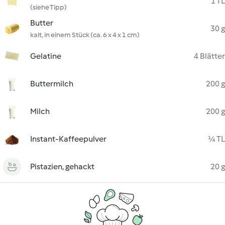
1 TL
(siehe Tipp)
Butter
30 g
kalt, in einem Stück (ca. 6 x 4 x 1 cm)
Gelatine
4 Blätter
Buttermilch
200 g
Milch
200 g
Instant-Kaffeepulver
¼ TL
Pistazien, gehackt
20 g