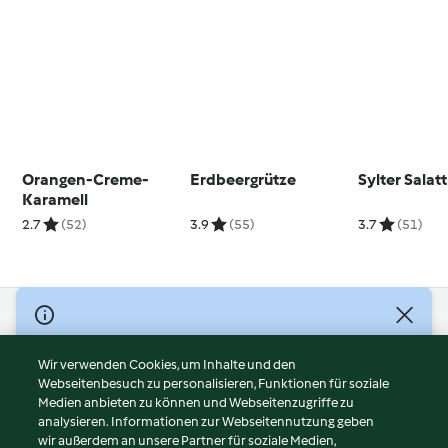
Orangen-Creme-
Erdbeergrütze
Sylter Sala
Karamell
2.7
(52)
3.9
(55)
3.7
(51)
© Copyright 2026
Nutzungsbedingungen
Wir verwenden Cookies, um Inhalte und den
Webseitenbesuch zu personalisieren, Funktionen für soziale
Datenschutzrichtlinien
Medien anbieten zu können und Webseitenzugriffe zu
Disclaimer
analysieren. Informationen zur Webseitennutzung geben
Impressum
wir außerdem an unsere Partner für soziale Medien,