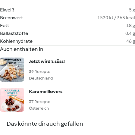
Eiweiß
5 g
Brennwert
1520 kJ / 363 kcal
Fett
18 g
Ballaststoffe
0.4 g
Kohlenhydrate
46 g
Auch enthalten in
Jetzt wird's süss!
39 Rezepte
Deutschland
Karamelllovers
37 Rezepte
Österreich
Das könnte dir auch gefallen