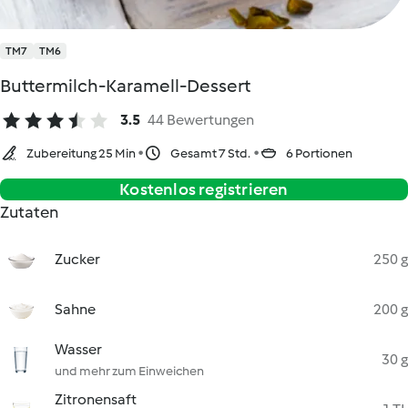
TM7
TM6
Buttermilch-Karamell-Dessert
3.5
44 Bewertungen
Zubereitung 25 Min
Gesamt 7 Std.
6 Portionen
Kostenlos registrieren
Zutaten
Zucker
250 g
Sahne
200 g
Wasser
30 g
und mehr zum Einweichen
Zitronensaft