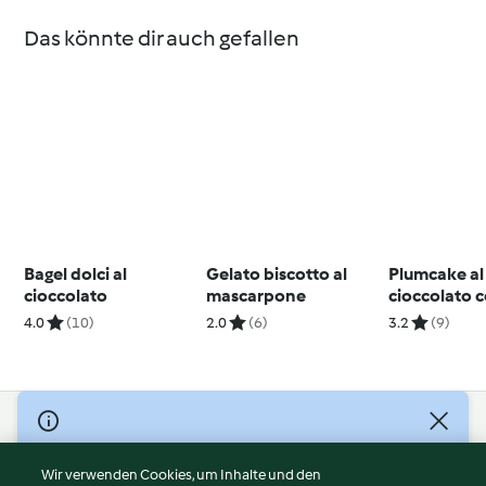
Das könnte dir auch gefallen
Bagel dolci al
Gelato biscotto al
Plumcake al
cioccolato
mascarpone
cioccolato 
di avocado
4.0
(10)
2.0
(6)
3.2
(9)
© Copyright 2026
Nutzungsbedingungen
Wir verwenden Cookies, um Inhalte und den