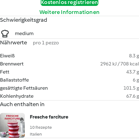
Kostenlos registrieren
Weitere Informationen
Schwierigkeitsgrad
medium
Nährwerte
pro 1 pezzo
Eiweiß
8.3 g
Brennwert
2962 kJ / 708 kcal
Fett
43.7 g
Ballaststoffe
6 g
gesättigte Fettsäuren
101.5 g
Kohlenhydrate
67.6 g
Auch enthalten in
Fresche farciture
10 Rezepte
Italien