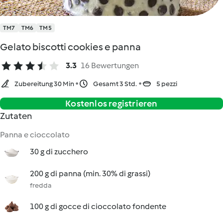
TM7
TM6
TM5
Gelato biscotti cookies e panna
3.3
16 Bewertungen
Zubereitung 30 Min
Gesamt 3 Std.
5 pezzi
Kostenlos registrieren
Zutaten
Panna e cioccolato
30 g di zucchero
200 g di panna (min. 30% di grassi)
fredda
100 g di gocce di cioccolato fondente