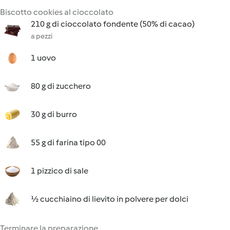
Biscotto cookies al cioccolato
210 g di cioccolato fondente (50% di cacao)
a pezzi
1 uovo
80 g di zucchero
30 g di burro
55 g di farina tipo 00
1 pizzico di sale
½ cucchiaino di lievito in polvere per dolci
Terminare la preparazione