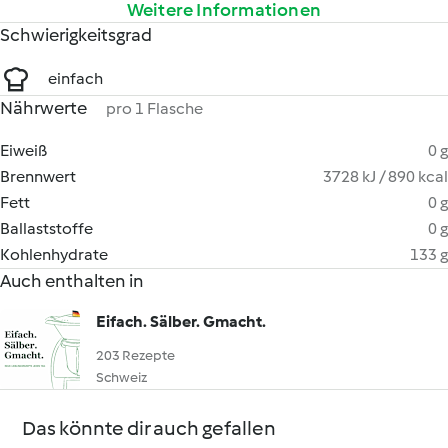
Weitere Informationen
Schwierigkeitsgrad
einfach
Nährwerte
pro 1 Flasche
Eiweiß
0 g
Brennwert
3728 kJ / 890 kcal
Fett
0 g
Ballaststoffe
0 g
Kohlenhydrate
133 g
Auch enthalten in
Eifach. Sälber. Gmacht.
203 Rezepte
Schweiz
Das könnte dir auch gefallen