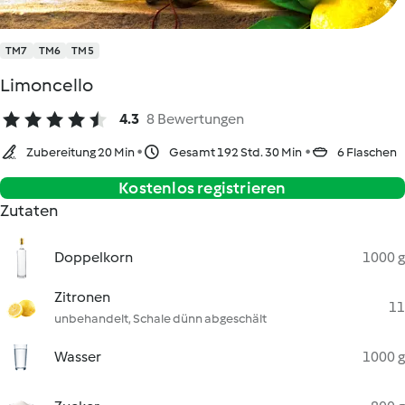
TM7
TM6
TM5
Limoncello
4.3
8 Bewertungen
Zubereitung 20 Min
Gesamt 192 Std. 30 Min
6 Flaschen
Kostenlos registrieren
Zutaten
Doppelkorn
1000 g
Zitronen
11
unbehandelt, Schale dünn abgeschält
Wasser
1000 g