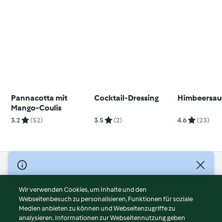
Pannacotta mit
Cocktail-Dressing
Himbeersau
Mango-Coulis
3.2
(52)
3.5
(2)
4.6
(23)
© Copyright 2026
Nutzungsbedingungen
Wir verwenden Cookies, um Inhalte und den
Webseitenbesuch zu personalisieren, Funktionen für soziale
Datenschutzrichtlinien
Medien anbieten zu können und Webseitenzugriffe zu
Disclaimer
analysieren. Informationen zur Webseitennutzung geben