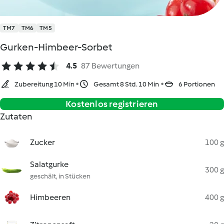
TM7
TM6
TM5
Gurken-Himbeer-Sorbet
4.5
87 Bewertungen
Zubereitung 10 Min
Gesamt 8 Std. 10 Min
6 Portionen
Kostenlos registrieren
Zutaten
Zucker
100 g
Salatgurke
300 g
geschält, in Stücken
Himbeeren
400 g