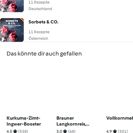
11 Rezepte
Deutschland
Sorbets & CO.
11 Rezepte
Österreich
Das könnte dir auch gefallen
Kurkuma-Zimt-
Brauner
Vollkornme
Ingwer-Booster
Langkornreis,
gekocht
4.5
(538)
3.0
(68)
4.9
(301)