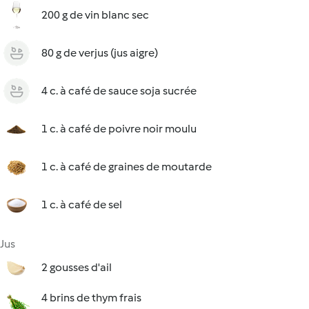
200 g de vin blanc sec
80 g de verjus (jus aigre)
4 c. à café de sauce soja sucrée
1 c. à café de poivre noir moulu
1 c. à café de graines de moutarde
1 c. à café de sel
Jus
2 gousses d'ail
4 brins de thym frais