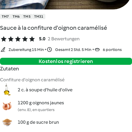
TM7
TM6
TM5
TM31
Sauce à la confiture d'oignon caramélisé
5.0
2 Bewertungen
Zubereitung 15 Min
Gesamt 2 Std. 5 Min
6 portions
Kostenlos registrieren
Zutaten
Confiture d'oignon caramélisé
2 c. à soupe d'huile d'olive
1200 g oignons jaunes
(env. 8), en quartiers
100 g de sucre brun