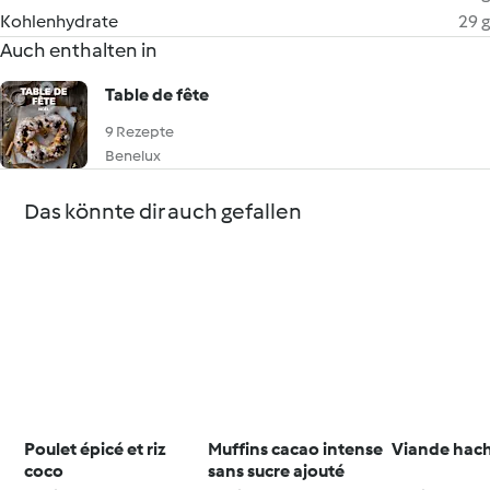
Kohlenhydrate
29 g
Auch enthalten in
Table de fête
9 Rezepte
Benelux
Das könnte dir auch gefallen
Poulet épicé et riz
Muffins cacao intense
Viande hac
coco
sans sucre ajouté