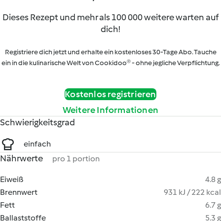
Dieses Rezept und mehr als 100 000 weitere warten auf
dich!
Registriere dich jetzt und erhalte ein kostenloses 30-Tage Abo. Tauche
ein in die kulinarische Welt von Cookidoo® - ohne jegliche Verpflichtung.
Kostenlos registrieren
Weitere Informationen
Schwierigkeitsgrad
einfach
Nährwerte
pro 1 portion
Eiweiß
4.8 g
Brennwert
931 kJ / 222 kcal
Fett
6.7 g
Ballaststoffe
5.3 g