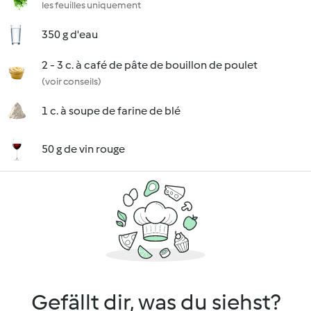
les feuilles uniquement
350 g d'eau
2 - 3 c. à café de pâte de bouillon de poulet
(voir conseils)
1 c. à soupe de farine de blé
50 g de vin rouge
Gefällt dir, was du siehst?