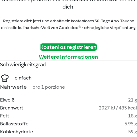
dich!
Registriere dich jetzt und erhalte ein kostenloses 30-Tage Abo. Tauche
ein in die kulinarische Welt von Cookidoo® - ohne jegliche Verpflichtung.
Kostenlos registrieren
Weitere Informationen
Schwierigkeitsgrad
einfach
Nährwerte
pro 1 porzione
Eiweiß
21 g
Brennwert
2027 kJ / 485 kcal
Fett
18 g
Ballaststoffe
5.95 g
Kohlenhydrate
59 g