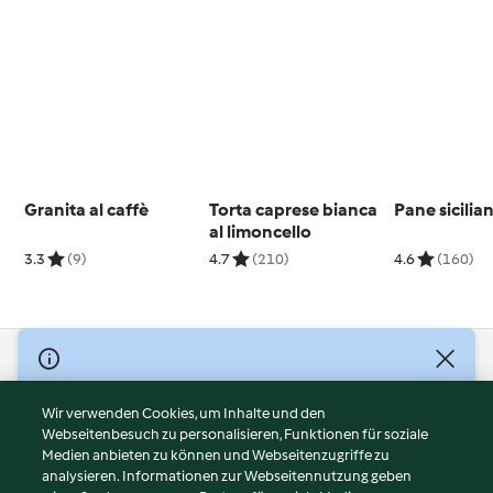
Granita al caffè
Torta caprese bianca
Pane sicilia
al limoncello
3.3
(9)
4.7
(210)
4.6
(160)
© Copyright 2026
Nutzungsbedingungen
Wir verwenden Cookies, um Inhalte und den
Webseitenbesuch zu personalisieren, Funktionen für soziale
Datenschutzrichtlinien
Medien anbieten zu können und Webseitenzugriffe zu
Disclaimer
analysieren. Informationen zur Webseitennutzung geben