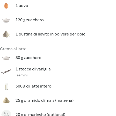
1 uovo
120 g zucchero
1 bustina di lievito in polvere per dolci
Crema al latte
80 g zucchero
1 stecca di vaniglia
i semini
300 g di latte intero
25 g di amido di mais (maizena)
20 g di meringhe (optional)