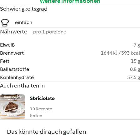
Weitere Informationen
Schwierigkeitsgrad
einfach
Nährwerte
pro 1 porzione
Eiweiß
7 g
Brennwert
1644 kJ / 393 kcal
Fett
15 g
Ballaststoffe
0.8 g
Kohlenhydrate
57.5 g
Auch enthalten in
Sbriciolate
10 Rezepte
Italien
Das könnte dir auch gefallen