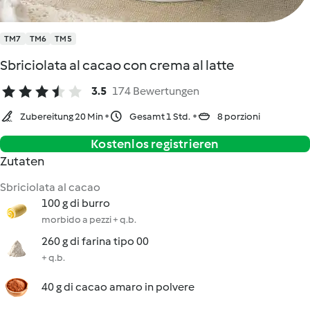
TM7
TM6
TM5
Sbriciolata al cacao con crema al latte
3.5
174 Bewertungen
Zubereitung 20 Min
Gesamt 1 Std.
8 porzioni
Kostenlos registrieren
Zutaten
Sbriciolata al cacao
100 g di burro
morbido a pezzi + q.b.
260 g di farina tipo 00
+ q.b.
40 g di cacao amaro in polvere