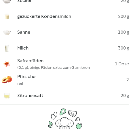
Zucker
20 g
gezuckerte Kondensmilch
200 g
Sahne
100 g
Milch
300 g
Safranfäden
1 Dose
(0,1 g), einige Fäden extra zum Garnieren
Pfirsiche
2
reif
Zitronensaft
20 g