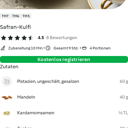
TM7
TM6
TM5
Safran-Kulfi
4.5
8 Bewertungen
Zubereitung 10 Min
Gesamt 9 Std.
4 Portionen
Kostenlos registrieren
Zutaten
Pistazien, ungeschält, gesalzen
60 g
Mandeln
40 g
Kardamomsamen
½ TL