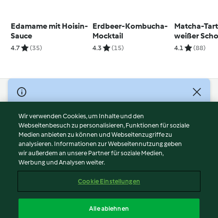
Edamame mit Hoisin-
Erdbeer-Kombucha-
Matcha-Tart
Sauce
Mocktail
weißer Sch
4.7
(35)
4.3
(15)
4.1
(88)
© Copyright 2026
Nutzungsbedingungen
Wir verwenden Cookies, um Inhalte und den
Webseitenbesuch zu personalisieren, Funktionen für soziale
Datenschutzrichtlinien
Medien anbieten zu können und Webseitenzugriffe zu
Disclaimer
analysieren. Informationen zur Webseitennutzung geben
Impressum
wir außerdem an unsere Partner für soziale Medien,
Werbung und Analysen weiter.
Cookies
Inhalt melden
Cookie Einstellungen
Abo kündigen
Vertrag widerrufen
Alle ablehnen
Erklärung zur Barrierefreiheit