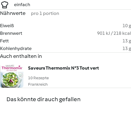
einfach
Nährwerte
pro 1 portion
Eiweiß
10 g
Brennwert
901 kJ / 218 kcal
Fett
13 g
Kohlenhydrate
13 g
Auch enthalten in
Saveurs Thermomix N°3 Tout vert
10 Rezepte
Frankreich
Das könnte dir auch gefallen