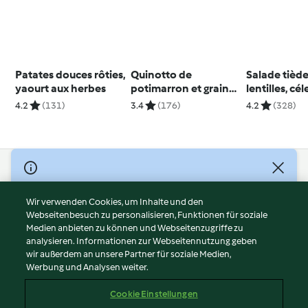
Patates douces rôties,
Quinotto de
Salade tièd
yaourt aux herbes
potimarron et graines
lentilles, céle
de courge
carotte et 
4.2
(131)
3.4
(176)
4.2
(328)
© Copyright 2026
Nutzungsbedingungen
Wir verwenden Cookies, um Inhalte und den
Webseitenbesuch zu personalisieren, Funktionen für soziale
Datenschutzrichtlinien
Medien anbieten zu können und Webseitenzugriffe zu
Disclaimer
analysieren. Informationen zur Webseitennutzung geben
Impressum
wir außerdem an unsere Partner für soziale Medien,
Werbung und Analysen weiter.
Cookies
Inhalt melden
Cookie Einstellungen
Abo kündigen