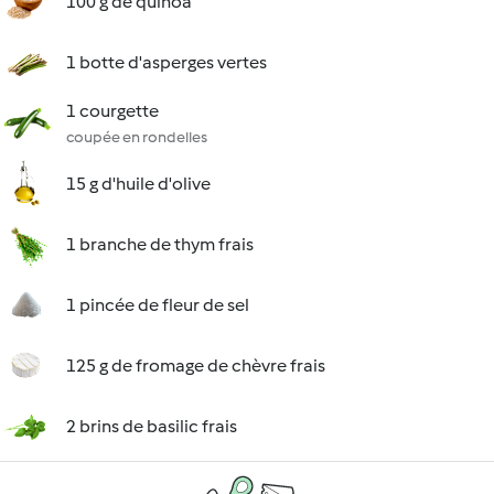
100 g de quinoa
1 botte d'asperges vertes
1 courgette
coupée en rondelles
15 g d'huile d'olive
1 branche de thym frais
1 pincée de fleur de sel
125 g de fromage de chèvre frais
2 brins de basilic frais