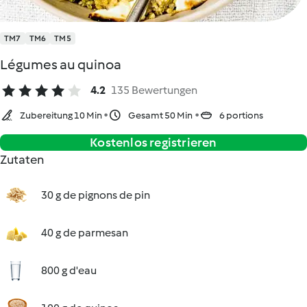
TM7
TM6
TM5
Légumes au quinoa
4.2
135 Bewertungen
Zubereitung 10 Min
Gesamt 50 Min
6 portions
Kostenlos registrieren
Zutaten
30 g de pignons de pin
40 g de parmesan
800 g d'eau