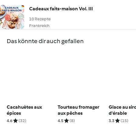
Cadeaux faits-maison Vol. III
10 Rezepte
Frankreich
Das könnte dir auch gefallen
Cacahuètes aux
Tourteau fromager
Glace au sir
épices
aux pêches
d'érable
4.6
(32)
4.5
(8)
3.3
(15)