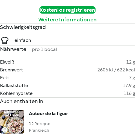
Kostenlos registrieren
Weitere Informationen
Schwierigkeitsgrad
einfach
Nährwerte
pro 1 bocal
Eiweiß
12 g
Brennwert
2606 kJ / 622 kcal
Fett
7 g
Ballaststoffe
17.9 g
Kohlenhydrate
116 g
Auch enthalten in
Autour de la figue
12 Rezepte
Frankreich