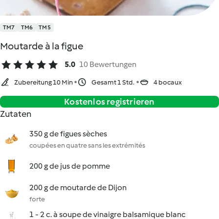
TM7
TM6
TM5
Moutarde à la figue
5.0
10 Bewertungen
Zubereitung 10 Min
Gesamt 1 Std.
4 bocaux
Kostenlos registrieren
Zutaten
350 g de figues sèches
coupées en quatre sans les extrémités
200 g de jus de pomme
200 g de moutarde de Dijon
forte
1 - 2 c. à soupe de vinaigre balsamique blanc