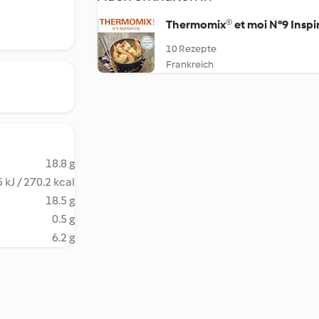
Thermomix® et moi N°9 Inspi
10 Rezepte
Frankreich
18.8 g
 kJ / 270.2 kcal
18.5 g
0.5 g
6.2 g