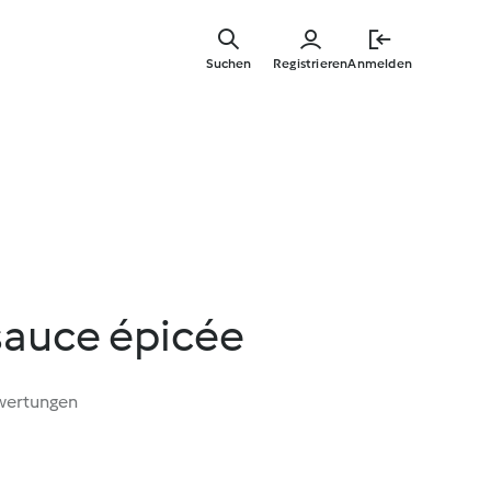
Springe
zum
Suchen
Registrieren
Anmelden
Hauptinha
 sauce épicée
wertungen