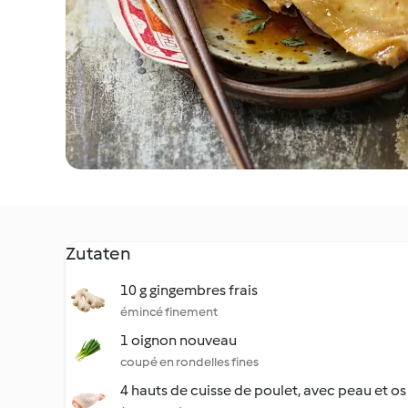
Zutaten
10 g gingembres frais
émincé finement
1 oignon nouveau
coupé en rondelles fines
4 hauts de cuisse de poulet, avec peau et os