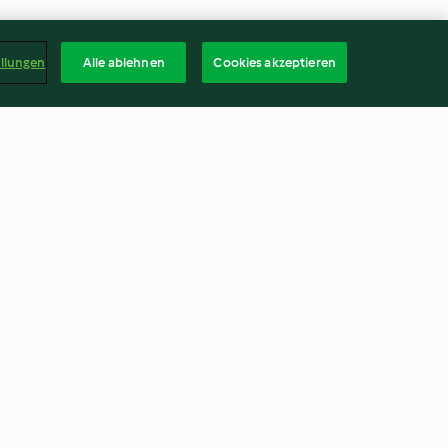
ellungen
Alle ablehnen
Cookies akzeptieren
t aux
Pizza à la pomme de terre et
e citron
aux légumes
3.8
(12)
Deuts
kündigen
Vertrag widerrufen