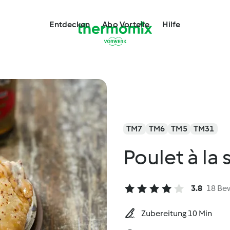
Entdecken
Abo Vorteile
Hilfe
TM7
TM6
TM5
TM31
Poulet à la
3.8
18 Be
Zubereitung 10 Min