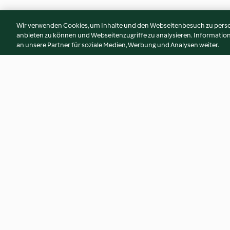
Wir verwenden Cookies, um Inhalte und den Webseitenbesuch zu person
anbieten zu können und Webseitenzugriffe zu analysieren. Informati
an unsere Partner für soziale Medien, Werbung und Analysen weiter.
Croquettes de thon
Brochettes de poul
vapeur aux herbes
3.1
(50)
3.8
(5)
© Copyright 2026
Nutzungsbedingungen
Datenschutzrichtlinien