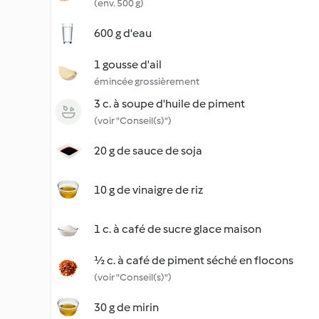
(env. 500 g)
600 g d'eau
1 gousse d'ail
émincée grossièrement
3 c. à soupe d'huile de piment
(voir "Conseil(s)")
20 g de sauce de soja
10 g de vinaigre de riz
1 c. à café de sucre glace maison
½ c. à café de piment séché en flocons
(voir "Conseil(s)")
30 g de mirin