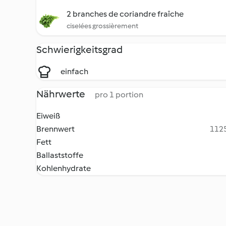
2 branches de coriandre fraîche
ciselées grossièrement
Schwierigkeitsgrad
einfach
Nährwerte
pro 1 portion
Eiweiß
Brennwert
1125
Fett
Ballaststoffe
Kohlenhydrate