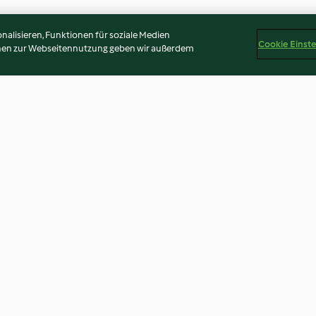
alisieren, Funktionen für soziale Medien
Cookie Einst
onen zur Webseitennutzung geben wir außerdem
et et oignon
Pizza roulée aux champignons
Emincé de poule
et aux poivrons
amandes et sauc
3.8
(16)
3.7
(54)
Disclaimer
Impressum
Cookies
Inhalt melden
Abo 