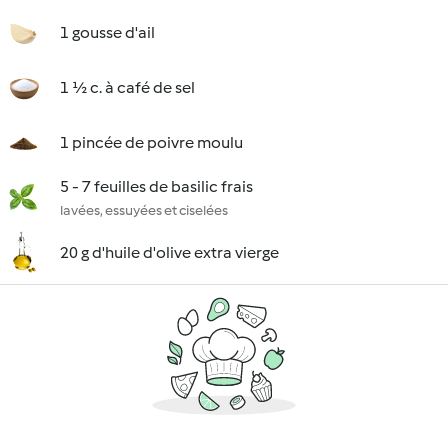
1 gousse d'ail
1 ½ c. à café de sel
1 pincée de poivre moulu
5 - 7 feuilles de basilic frais
lavées, essuyées et ciselées
20 g d'huile d'olive extra vierge