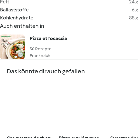
Fett
24 g
Ballaststoffe
6 g
Kohlenhydrate
88 g
Auch enthalten in
Pizza et focaccia
50 Rezepte
Frankreich
Das könnte dir auch gefallen