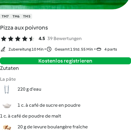
TM7
TM6
TM5
Pizza aux poivrons
4.5
39 Bewertungen
Zubereitung 10 Min
Gesamt 1 Std. 55 Min
4 parts
Kostenlos registrieren
Zutaten
La pâte
220 g d'eau
1 c. à café de sucre en poudre
1 c. à café de poudre de malt
20 g de levure boulangère fraîche