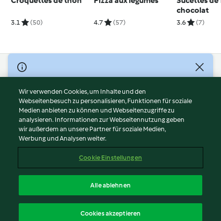
Croquettes de thon
Pizza aux légumes
Sucettes de 
chocolat
3.1
(50)
4.7
(57)
3.6
(7)
© Copyright 2026
Nutzungsbedingungen
Wir verwenden Cookies, um Inhalte und den
Webseitenbesuch zu personalisieren, Funktionen für soziale
Datenschutzrichtlinien
Medien anbieten zu können und Webseitenzugriffe zu
Disclaimer
analysieren. Informationen zur Webseitennutzung geben
Impressum
wir außerdem an unsere Partner für soziale Medien,
Werbung und Analysen weiter.
Cookies
Inhalt melden
Cookie Einstellungen
Abo kündigen
Vertrag widerrufen
Alle ablehnen
Erklärung zur Barrierefreiheit
Deutsch
Cookies akzeptieren