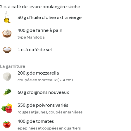
2 c. à café de levure boulangère sèche
30 g d'huile d'olive extra vierge
400 g de farine à pain
type Manitoba
1 c. à café de sel
La garniture
200 g de mozzarella
coupée en morceaux (3-4 cm)
60 g d'oignons nouveaux
350 g de poivrons variés
rouges et jaunes, coupés en lanières
400 g de tomates
épépinées et coupées en quartiers