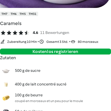
TM7
TM6
TM5
TM31
Caramels
4.6
11 Bewertungen
Zubereitung 10 Min
Gesamt 3 Std.
80 morceaux
Kostenlos registrieren
Zutaten
500 g de sucre
400 g de lait concentré sucré
100 g de beurre
coupé en morceaux et un peu pour le moule