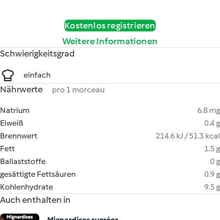
Kostenlos registrieren
Weitere Informationen
Schwierigkeitsgrad
einfach
Nährwerte
pro 1 morceau
Natrium
6.8 mg
Eiweiß
0.4 g
Brennwert
214.6 kJ / 51.3 kcal
Fett
1.5 g
Ballaststoffe
0 g
gesättigte Fettsäuren
0.9 g
Kohlenhydrate
9.5 g
Auch enthalten in
Mignardises sucrées