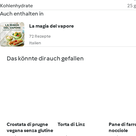
Kohlenhydrate
25 g
Auch enthalten in
La magia del vapore
72 Rezepte
Italien
Das könnte dir auch gefallen
Crostata di prugne
Torta di Linz
Pane di farro
vegana senza glutine
nocciole