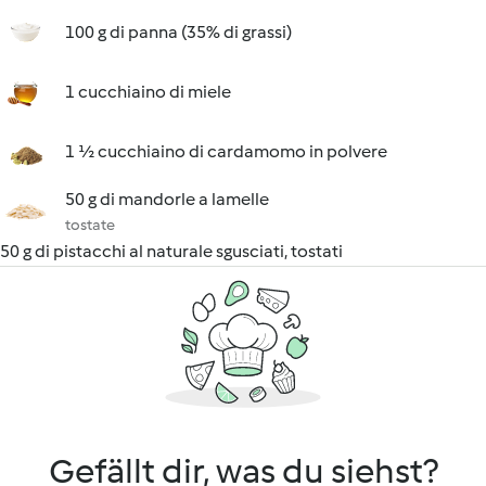
100 g di panna (35% di grassi)
1 cucchiaino di miele
1 ½ cucchiaino di cardamomo in polvere
50 g di mandorle a lamelle
tostate
50 g di pistacchi al naturale sgusciati, tostati
Gefällt dir, was du siehst?