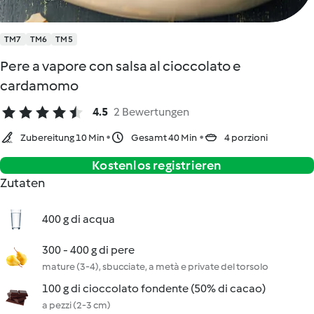
TM7
TM6
TM5
Pere a vapore con salsa al cioccolato e
cardamomo
4.5
2 Bewertungen
Zubereitung 10 Min
Gesamt 40 Min
4 porzioni
Kostenlos registrieren
Zutaten
400 g di acqua
300 - 400 g di pere
mature (3-4), sbucciate, a metà e private del torsolo
100 g di cioccolato fondente (50% di cacao)
a pezzi (2-3 cm)