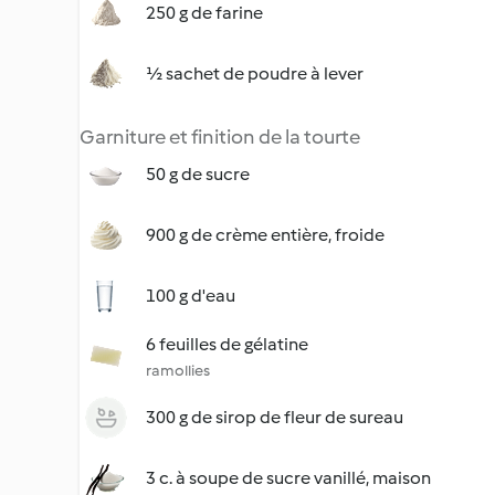
250 g de farine
½ sachet de poudre à lever
Garniture et finition de la tourte
50 g de sucre
900 g de crème entière, froide
100 g d'eau
6 feuilles de gélatine
ramollies
300 g de sirop de fleur de sureau
3 c. à soupe de sucre vanillé, maison