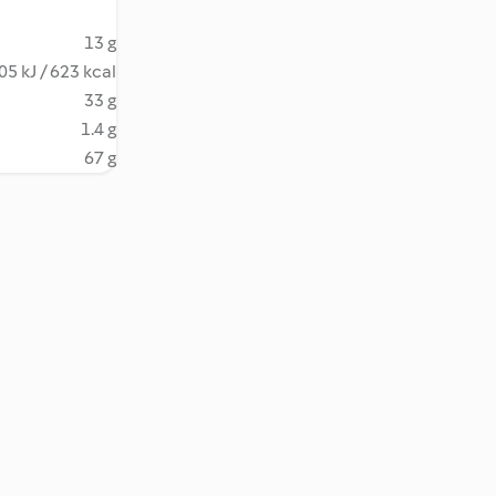
13 g
05 kJ / 623 kcal
33 g
1.4 g
67 g