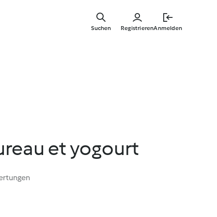
Springe
zum
Suchen
Registrieren
Anmelden
Hauptinha
ureau et yogourt
ertungen