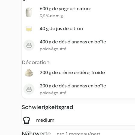
600 g de yogourt nature
3,5 % de m.g.
40 g de jus de citron
400 g de dés d'ananas en boîte
poids égoutté
Décoration
200 g de crème entière, froide
200 g de dés d'ananas en boîte
poids égoutté
Schwierigkeitsgrad
medium
Nährwerte
pro 1 morceau/part