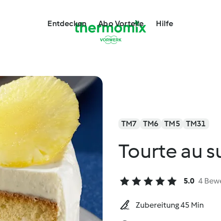
Entdecken
Abo Vorteile
Hilfe
TM7
TM6
TM5
TM31
Tourte au s
5.0
4 Bew
Zubereitung 45 Min