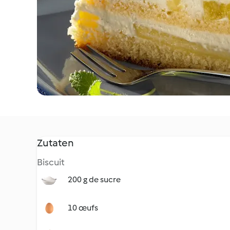
Zutaten
Biscuit
200 g de sucre
10 œufs