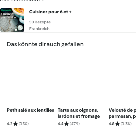
Cuisiner pour 6 et +
50 Rezepte
Frankreich
Das könnte dir auch gefallen
Petit salé aux lentilles
Tarte aux oignons,
Velouté de 
lardons et fromage
parmesan, p
bardé au lar
4.2
(150)
4.4
(479)
4.8
(1.3K)