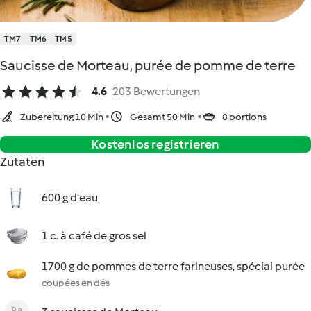
TM7
TM6
TM5
Saucisse de Morteau, purée de pomme de terre
4.6
203 Bewertungen
Zubereitung 10 Min
Gesamt 50 Min
8 portions
Kostenlos registrieren
Zutaten
600 g d'eau
1 c. à café de gros sel
1700 g de pommes de terre farineuses, spécial purée
coupées en dés