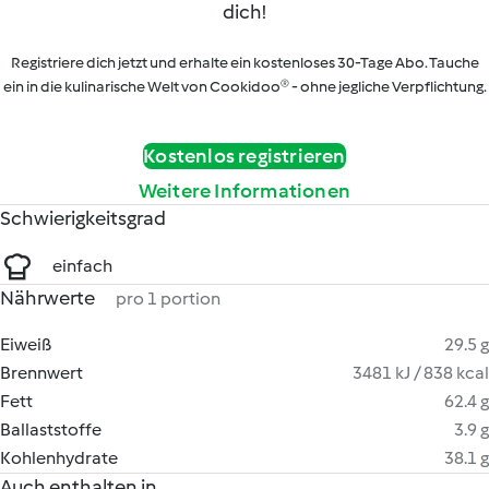
dich!
Registriere dich jetzt und erhalte ein kostenloses 30-Tage Abo. Tauche
ein in die kulinarische Welt von Cookidoo® - ohne jegliche Verpflichtung.
Kostenlos registrieren
Weitere Informationen
Schwierigkeitsgrad
einfach
Nährwerte
pro 1 portion
Eiweiß
29.5 g
Brennwert
3481 kJ / 838 kcal
Fett
62.4 g
Ballaststoffe
3.9 g
Kohlenhydrate
38.1 g
Auch enthalten in