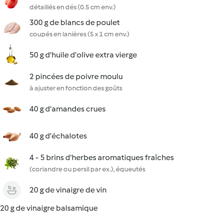
détaillés en dés (0.5 cm env.)
300 g de blancs de poulet
coupés en lanières (5 x 1 cm env.)
50 g d'huile d'olive extra vierge
2 pincées de poivre moulu
à ajuster en fonction des goûts
40 g d'amandes crues
40 g d'échalotes
4 - 5 brins d'herbes aromatiques fraîches
(coriandre ou persil par ex.), équeutés
20 g de vinaigre de vin
20 g de vinaigre balsamique