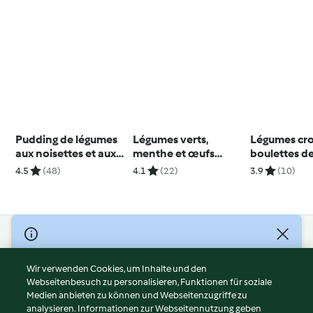
Pudding de légumes
Légumes verts,
Légumes cro
aux noisettes et aux
menthe et œufs
boulettes d
cranberries
mollets
4.5
(48)
4.1
(22)
3.9
(10)
© Copyright 2026
Nutzungsbedingungen
Wir verwenden Cookies, um Inhalte und den
Webseitenbesuch zu personalisieren, Funktionen für soziale
Datenschutzrichtlinien
Medien anbieten zu können und Webseitenzugriffe zu
Disclaimer
analysieren. Informationen zur Webseitennutzung geben