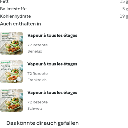
Fett
15 g
Ballaststoffe
5 g
Kohlenhydrate
19 g
Auch enthalten in
Vapeur à tous les étages
72 Rezepte
Benelux
Vapeur à tous les étages
72 Rezepte
Frankreich
Vapeur à tous les étages
72 Rezepte
Schweiz
Das könnte dir auch gefallen