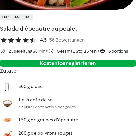
TM7
TM6
TM5
Salade d'épeautre au poulet
4.5
56 Bewertungen
Zubereitung 30 Min
Gesamt 1 Std. 15 Min
6 portions
Kostenlos registrieren
Zutaten
500 g d'eau
1 c. à café de sel
à ajuster en fonction des goûts
150 g de graines d'épeautre
200 g de poivrons rouges