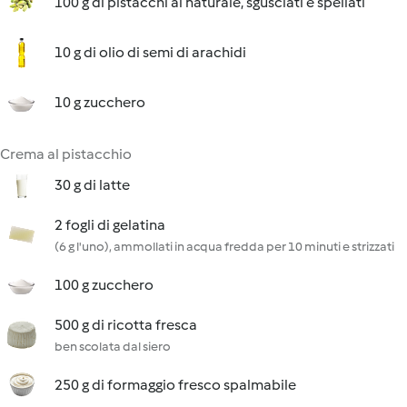
100 g di pistacchi al naturale, sgusciati e spellati
10 g di olio di semi di arachidi
10 g zucchero
Crema al pistacchio
30 g di latte
2 fogli di gelatina
(6 g l'uno), ammollati in acqua fredda per 10 minuti e strizzati
100 g zucchero
500 g di ricotta fresca
ben scolata dal siero
250 g di formaggio fresco spalmabile