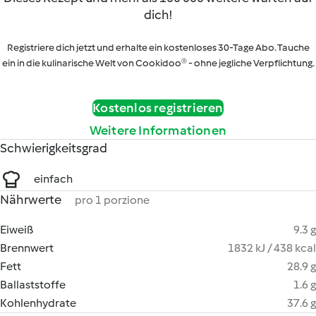
dich!
Registriere dich jetzt und erhalte ein kostenloses 30-Tage Abo. Tauche
ein in die kulinarische Welt von Cookidoo® - ohne jegliche Verpflichtung.
Kostenlos registrieren
Weitere Informationen
Schwierigkeitsgrad
einfach
Nährwerte
pro 1 porzione
Eiweiß
9.3 g
Brennwert
1832 kJ / 438 kcal
Fett
28.9 g
Ballaststoffe
1.6 g
Kohlenhydrate
37.6 g