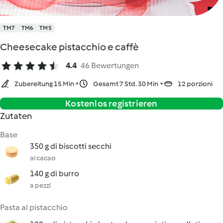
TM7
TM6
TM5
Cheesecake pistacchio e caffè
4.4
46 Bewertungen
Zubereitung 15 Min
Gesamt 7 Std. 30 Min
12 porzioni
Kostenlos registrieren
Zutaten
Base
350 g di biscotti secchi
al cacao
140 g di burro
a pezzi
Pasta al pistacchio