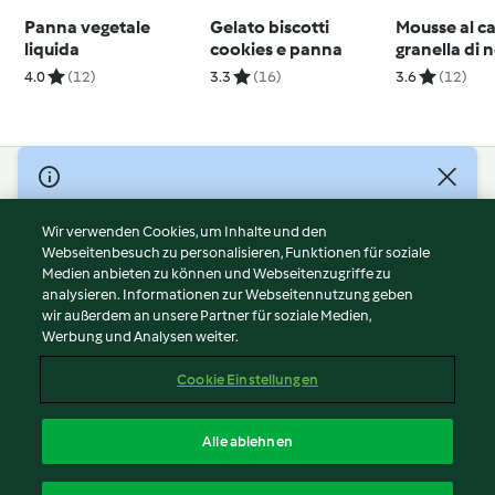
Panna vegetale
Gelato biscotti
Mousse al c
liquida
cookies e panna
granella di 
4.0
(12)
3.3
(16)
3.6
(12)
© Copyright 2026
Nutzungsbedingungen
Wir verwenden Cookies, um Inhalte und den
Webseitenbesuch zu personalisieren, Funktionen für soziale
Datenschutzrichtlinien
Medien anbieten zu können und Webseitenzugriffe zu
Disclaimer
analysieren. Informationen zur Webseitennutzung geben
Impressum
wir außerdem an unsere Partner für soziale Medien,
Werbung und Analysen weiter.
Cookies
Inhalt melden
Cookie Einstellungen
Abo kündigen
Vertrag widerrufen
Alle ablehnen
Erklärung zur Barrierefreiheit