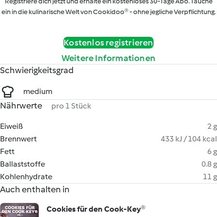
Registriere dich jetzt und erhalte ein kostenloses 30-Tage Abo. Tauche
ein in die kulinarische Welt von Cookidoo® - ohne jegliche Verpflichtung.
Kostenlos registrieren
Weitere Informationen
Schwierigkeitsgrad
medium
Nährwerte
pro 1 Stück
Eiweiß
2 g
Brennwert
433 kJ / 104 kcal
Fett
6 g
Ballaststoffe
0.8 g
Kohlenhydrate
11 g
Auch enthalten in
Cookies für den Cook-Key®