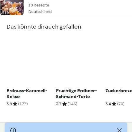
10 Rezepte
Deutschland
Das könnte dir auch gefallen
Erdnuss-Karamell-
Fruchtige Erdbeer-
Zuckerbrez
Kekse
Schmand-Torte
3.8
(177)
3.7
(143)
3.4
(70)