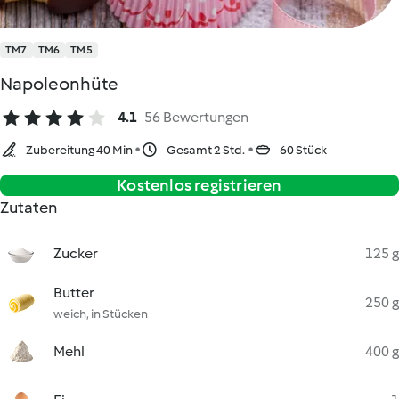
TM7
TM6
TM5
Napoleonhüte
4.1
56 Bewertungen
Zubereitung 40 Min
Gesamt 2 Std.
60 Stück
Kostenlos registrieren
Zutaten
Zucker
125 g
Butter
250 g
weich, in Stücken
Mehl
400 g