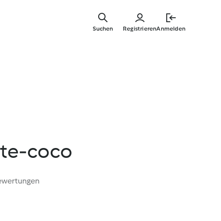
Springe
zum
Suchen
Registrieren
Anmelden
Hauptinha
tte-coco
ewertungen