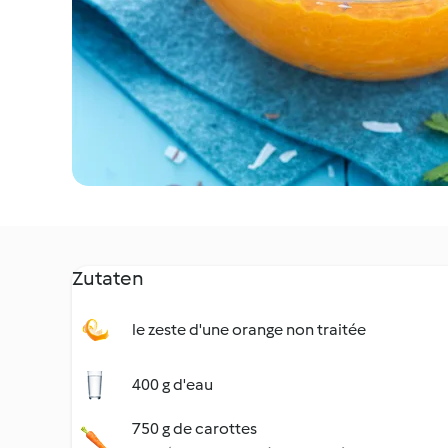
Zutaten
le zeste d'une orange non traitée
400 g d'eau
750 g de carottes