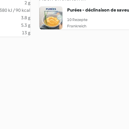
2 g
Purées - déclinaison de saveu
380 kJ / 90 kcal
3.8 g
10 Rezepte
5.3 g
Frankreich
13 g