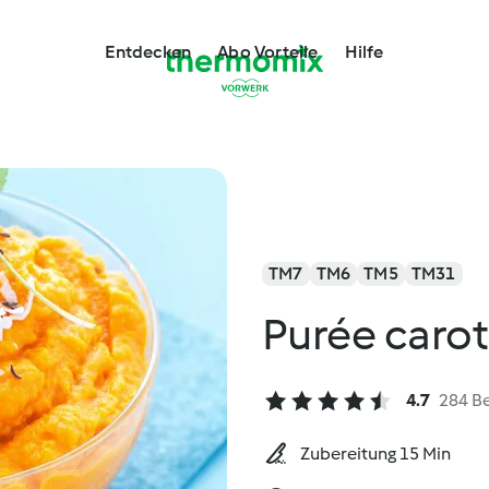
Entdecken
Abo Vorteile
Hilfe
TM7
TM6
TM5
TM31
Purée caro
4.7
284 B
Zubereitung 15 Min