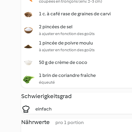
coupées en tronçons (env. 2-3 cm)
1 c. à café rase de graines de carvi
2 pincées de sel
à ajuster en fonction des goûts
1 pincée de poivre moulu
à ajuster en fonction des goûts
50 g de crème de coco
1 brin de coriandre fraîche
équeuté
Schwierigkeitsgrad
einfach
Nährwerte
pro 1 portion