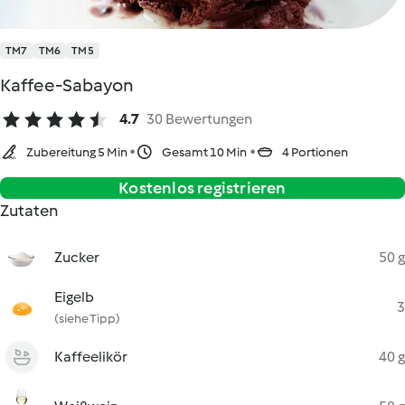
TM7
TM6
TM5
Kaffee-Sabayon
4.7
30 Bewertungen
Zubereitung 5 Min
Gesamt 10 Min
4 Portionen
Kostenlos registrieren
Zutaten
Zucker
50 g
Eigelb
3
(siehe Tipp)
Kaffeelikör
40 g