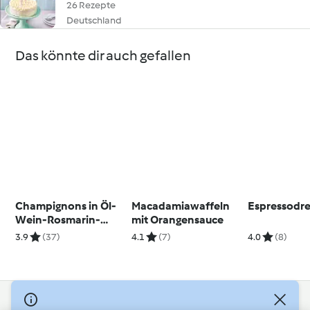
26 Rezepte
Deutschland
Das könnte dir auch gefallen
Champignons in Öl-
Macadamiawaffeln
Espressodre
Wein-Rosmarin-
mit Orangensauce
Marinade
3.9
(37)
4.1
(7)
4.0
(8)
© Copyright 2026