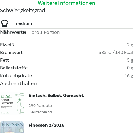
Weitere Informationen
Schwierigkeitsgrad
medium
Nährwerte
pro 1 Portion
Eiweiß
2 g
Brennwert
585 kJ / 140 kcal
Fett
5 g
Ballaststoffe
0 g
Kohlenhydrate
16 g
Auch enthalten in
Einfach. Selbst. Gemacht.
290 Rezepte
Deutschland
Finessen 2/2016