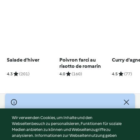
Salade d'hiver
Poivron farci au
Curry d'agn
risotto de romarin
4.3
(201)
4.0
(160)
4.5
(77)
© Copyright 2026
Nutzungsbedingungen
Wir verwenden Cookies, um Inhalte und den
Webseitenbesuch zu personalisieren, Funktionen für soziale
Datenschutzrichtlinien
Medien anbieten zu können und Webseitenzugriffe zu
Disclaimer
analysieren. Informationen zur Webseitennutzung geben