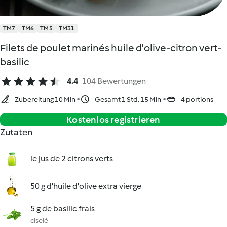
TM7
TM6
TM5
TM31
Filets de poulet marinés huile d'olive-citron vert-
basilic
4.4
104 Bewertungen
Zubereitung 10 Min
Gesamt 1 Std. 15 Min
4 portions
Kostenlos registrieren
Zutaten
le jus de 2 citrons verts
50 g d'huile d'olive extra vierge
5 g de basilic frais
ciselé