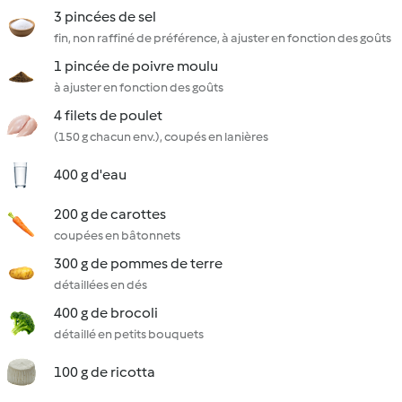
3 pincées de sel
fin, non raffiné de préférence, à ajuster en fonction des goûts
1 pincée de poivre moulu
à ajuster en fonction des goûts
4 filets de poulet
(150 g chacun env.), coupés en lanières
400 g d'eau
200 g de carottes
coupées en bâtonnets
300 g de pommes de terre
détaillées en dés
400 g de brocoli
détaillé en petits bouquets
100 g de ricotta