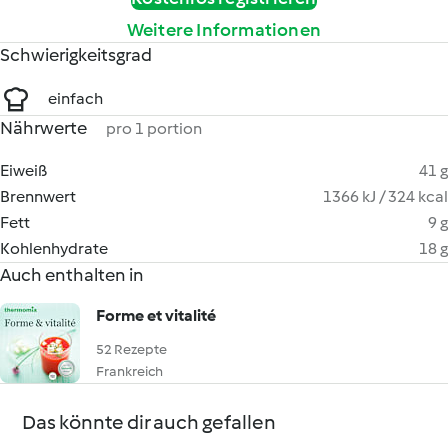
Weitere Informationen
Schwierigkeitsgrad
einfach
Nährwerte
pro 1 portion
Eiweiß
41 g
Brennwert
1366 kJ / 324 kcal
Fett
9 g
Kohlenhydrate
18 g
Auch enthalten in
Forme et vitalité
52 Rezepte
Frankreich
Das könnte dir auch gefallen