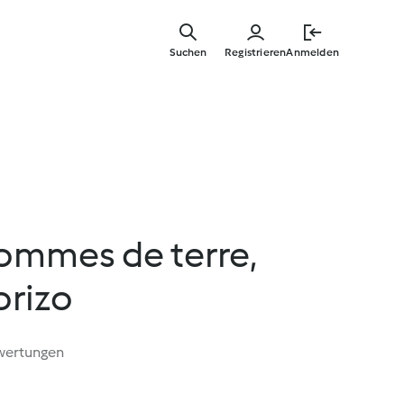
Springe
zum
Suchen
Registrieren
Anmelden
Hauptinha
pommes de terre,
orizo
wertungen