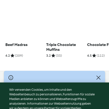
Beef Madras
Triple Chocolate
Chocolate 
Muffins
4.2
(209)
3.2
(33)
4.5
(112)
© Copyright 2026
Nutzungsbedingungen
Wir verwenden Cookies, um Inhalte und den
Webseitenbesuch zu personalisieren, Funktionen für soziale
Datenschutzrichtlinien
Medien anbieten zu können und Webseitenzugriffe zu
Disclaimer
analysieren. Informationen zur Webseitennutzung geben
Impressum
wir außerdem an unsere Partner für soziale Medien,