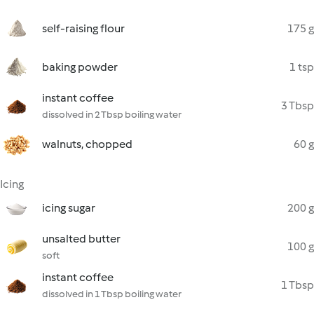
self-raising flour
175 g
baking powder
1 tsp
instant coffee
3 Tbsp
dissolved in 2 Tbsp boiling water
walnuts, chopped
60 g
Icing
icing sugar
200 g
unsalted butter
100 g
soft
instant coffee
1 Tbsp
dissolved in 1 Tbsp boiling water