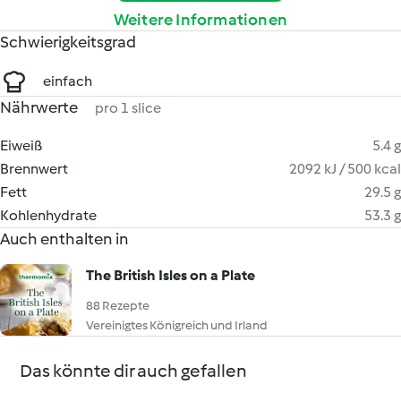
Weitere Informationen
Schwierigkeitsgrad
einfach
Nährwerte
pro 1 slice
Eiweiß
5.4 g
Brennwert
2092 kJ / 500 kcal
Fett
29.5 g
Kohlenhydrate
53.3 g
Auch enthalten in
The British Isles on a Plate
88 Rezepte
Vereinigtes Königreich und Irland
Das könnte dir auch gefallen