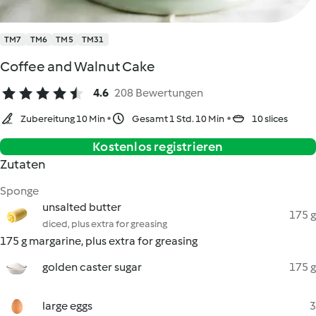
TM7
TM6
TM5
TM31
Coffee and Walnut Cake
4.6
208 Bewertungen
Zubereitung 10 Min
Gesamt 1 Std. 10 Min
10 slices
Kostenlos registrieren
Zutaten
Sponge
unsalted butter
175 g
diced, plus extra for greasing
175 g margarine, plus extra for greasing
golden caster sugar
175 g
large eggs
3