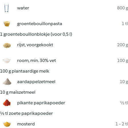
water
800 g
groentebouillonpasta
1 tl
1 groentebouillonblokje (voor 0,5 l)
rijst, voorgekookt
200 g
room, min. 30% vet
100 g
100 g plantaardige melk
aardappelzetmeel
10 g
10 g maïszetmeel
pikante paprikapoeder
½ tl
½ tl zoete paprikapoeder
mosterd
1 - 2 tl