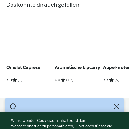
Das könnte dir auch gefallen
Omelet Caprese
Aromatische kipcurry
Appel-note
3.0
(1)
4.8
(12)
3.3
(6)
© Copyright 2026
Nutzungsbedingungen
Wir verwenden Cookies, um Inhalte und den
Webseitenbesuch zu personalisieren, Funktionen für soziale
Datenschutzrichtlinien