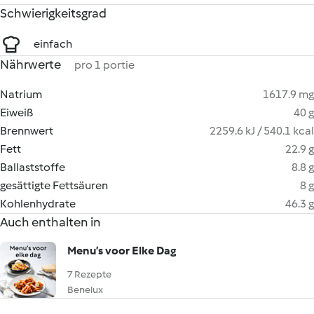
Schwierigkeitsgrad
einfach
Nährwerte
pro 1 portie
Natrium
1617.9 mg
Eiweiß
40 g
Brennwert
2259.6 kJ / 540.1 kcal
Fett
22.9 g
Ballaststoffe
8.8 g
gesättigte Fettsäuren
8 g
Kohlenhydrate
46.3 g
Auch enthalten in
Menu’s voor Elke Dag
7 Rezepte
Benelux