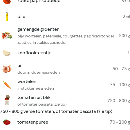
zoete paprikapoeder
½ tl
olie
2 el
gemengde groenten
500 g
bijv. wortelen, peterselie, courgettes, paprika's zonder
zaadjes, in stukjes gesneden
knoflookteentje
1
ui
50 - 75 g
doormidden gesneden
wortelen
75 - 100 g
in stukken gesneden
tomaten uit blik
750 - 800 g
of tomatenpassata (zie tip)
750 - 800 g verse tomaten, of tomatenpassata (zie tip)
tomatenpuree
70 - 100 g