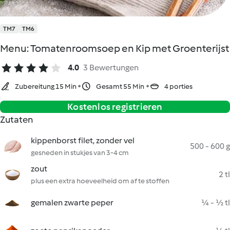
TM7
TM6
Menu: Tomatenroomsoep en Kip met Groenterijst
4.0
3 Bewertungen
Zubereitung 15 Min
Gesamt 55 Min
4 porties
Kostenlos registrieren
Zutaten
kippenborst filet, zonder vel
500 - 600 g
gesneden in stukjes van 3-4 cm
zout
2 tl
plus een extra hoeveelheid om af te stoffen
gemalen zwarte peper
¼ - ½ tl