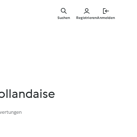
Springe
zum
Suchen
Registrieren
Anmelden
Hauptinha
llandaise
wertungen