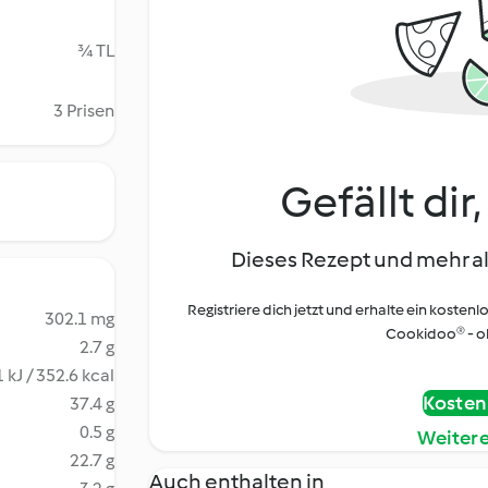
¾ TL
3 Prisen
Gefällt dir
Dieses Rezept und mehr al
Registriere dich jetzt und erhalte ein kostenl
302.1 mg
Cookidoo® - oh
2.7 g
 kJ / 352.6 kcal
Kostenl
37.4 g
0.5 g
Weiter
22.7 g
Auch enthalten in