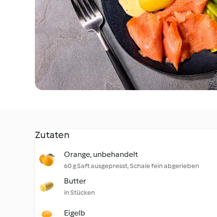
Zutaten
Orange, unbehandelt
60 g Saft ausgepresst, Schale fein abgerieben
Butter
in Stücken
Eigelb