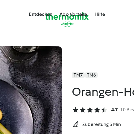
Entdecken
Abo Vorteile
Hilfe
TM7
TM6
Orangen-Ho
4.7
10 Be
Zubereitung 5 Min