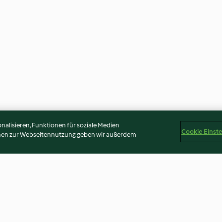
alisieren, Funktionen für soziale Medien
Cookie Einst
onen zur Webseitennutzung geben wir außerdem
Balsamico-Schalotten
Smashed Rosenk