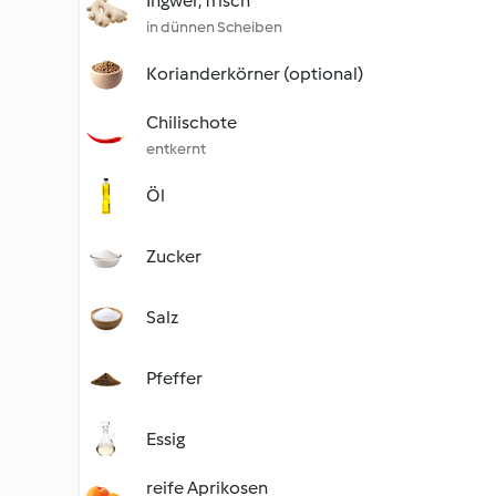
Ingwer, frisch
in dünnen Scheiben
Korianderkörner (optional)
Chilischote
entkernt
Öl
Zucker
Salz
Pfeffer
Essig
reife Aprikosen