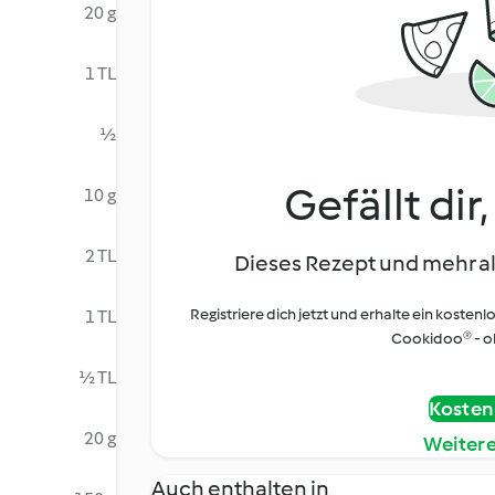
20 g
1 TL
½
Gefällt dir
10 g
2 TL
Dieses Rezept und mehr al
Registriere dich jetzt und erhalte ein kostenl
1 TL
Cookidoo® - oh
½ TL
Kostenl
20 g
Weiter
Auch enthalten in