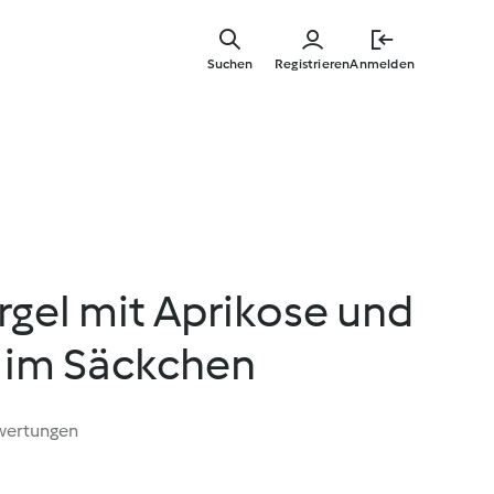
Springe
zum
Suchen
Registrieren
Anmelden
Hauptinha
gel mit Aprikose und
 im Säckchen
wertungen