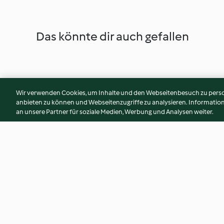
Das könnte dir auch gefallen
Wir verwenden Cookies, um Inhalte und den Webseitenbesuch zu person
anbieten zu können und Webseitenzugriffe zu analysieren. Informati
an unsere Partner für soziale Medien, Werbung und Analysen weiter.
Olivenöl-Eis
Orangen-Hollanda
4.5
(8)
4.7
(10)