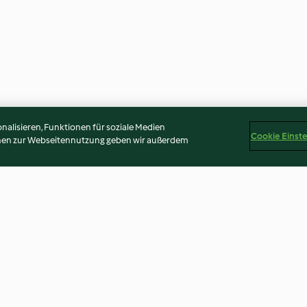
alisieren, Funktionen für soziale Medien
Cookie Einst
onen zur Webseitennutzung geben wir außerdem
ise
Grüne Béchamel
Smashed Rosenk
Röstzwiebel-Ho
3.6
(5)
4.1
(18)