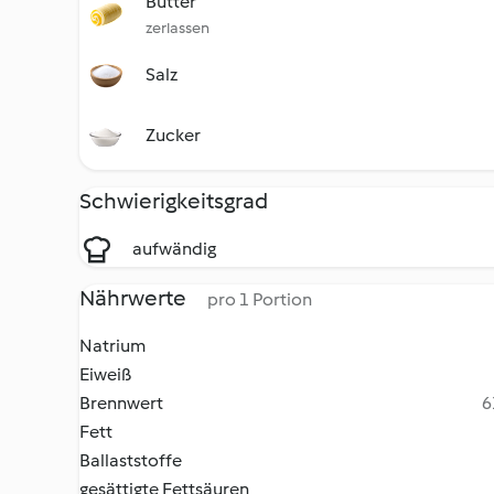
Butter
zerlassen
Salz
Zucker
Schwierigkeitsgrad
aufwändig
Nährwerte
pro 1 Portion
Natrium
Eiweiß
Brennwert
6
Fett
Ballaststoffe
gesättigte Fettsäuren