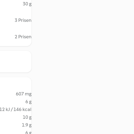
30 g
3 Prisen
2 Prisen
607 mg
6 g
12 kJ / 146 kcal
10 g
1.9 g
6 g