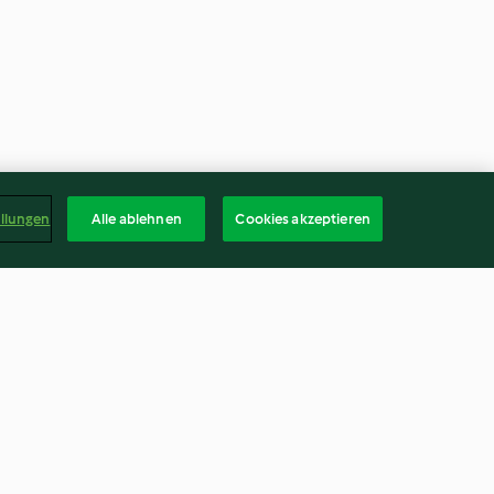
ellungen
Alle ablehnen
Cookies akzeptieren
ohl mit
Rhabarber-Salsa
llandaise
4.0
(6)