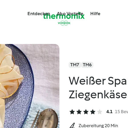
Entdecken
Abo Vorteile
Hilfe
TM7
TM6
Weißer Spar
Ziegenkäse
4.1
15 Be
Zubereitung 20 Min