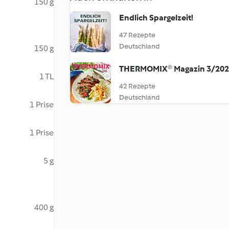
150 g
Endlich Spargelzeit!
47 Rezepte
Deutschland
150 g
THERMOMIX® Magazin 3/20
1 TL
42 Rezepte
Deutschland
1 Prise
1 Prise
5 g
400 g