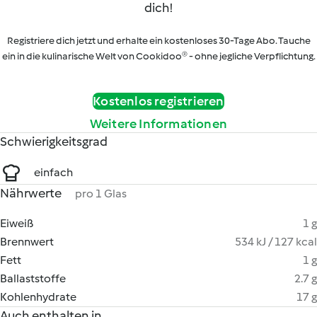
dich!
Registriere dich jetzt und erhalte ein kostenloses 30-Tage Abo. Tauche
ein in die kulinarische Welt von Cookidoo® - ohne jegliche Verpflichtung.
Kostenlos registrieren
Weitere Informationen
Schwierigkeitsgrad
einfach
Nährwerte
pro 1 Glas
Eiweiß
1 g
Brennwert
534 kJ / 127 kcal
Fett
1 g
Ballaststoffe
2.7 g
Kohlenhydrate
17 g
Auch enthalten in