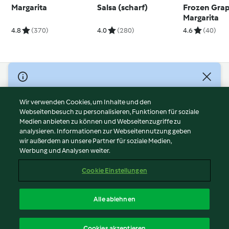
Margarita
Salsa (scharf)
Frozen Grap
Margarita
4.8
(370)
4.0
(280)
4.6
(40)
© Copyright 2026
Nutzungsbedingungen
Wir verwenden Cookies, um Inhalte und den
Webseitenbesuch zu personalisieren, Funktionen für soziale
Datenschutzrichtlinien
Medien anbieten zu können und Webseitenzugriffe zu
Disclaimer
analysieren. Informationen zur Webseitennutzung geben
Impressum
wir außerdem an unsere Partner für soziale Medien,
Werbung und Analysen weiter.
Cookies
Inhalt melden
Cookie Einstellungen
Abo kündigen
Vertrag widerrufen
Alle ablehnen
Erklärung zur Barrierefreiheit
Deutsch
Cookies akzeptieren