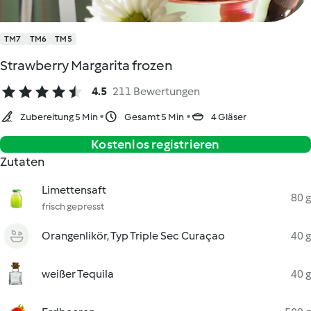
TM7
TM6
TM5
Strawberry Margarita frozen
4.5
211 Bewertungen
Zubereitung 5 Min
Gesamt 5 Min
4 Gläser
Kostenlos registrieren
Zutaten
Limettensaft
80 g
frisch gepresst
Orangenlikör, Typ Triple Sec Curaçao
40 g
weißer Tequila
40 g