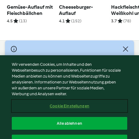
Gemüse-Auflauf mit
Cheeseburger-
Hackfleisch
Fleischbällchen
Auflauf
Weißkohl u
Schupfnude
4.5
(13)
4.1
(152)
3.7
(78)
© Copyright 2026
Nutzungsbedingungen
Wir verwenden Cookies, um Inhalte und den
Webseitenbesuch zu personalisieren, Funktionen für soziale
Datenschutzrichtlinien
Medien anbieten zu können und Webseitenzugriffe zu
Disclaimer
analysieren. Informationen zur Webseitennutzung geben
Impressum
wir außerdem an unsere Partner für soziale Medien,
Werbung und Analysen weiter.
Cookies
Inhalt melden
Cookie Einstellungen
Abo kündigen
Vertrag widerrufen
Alle ablehnen
Erklärung zur Barrierefreiheit