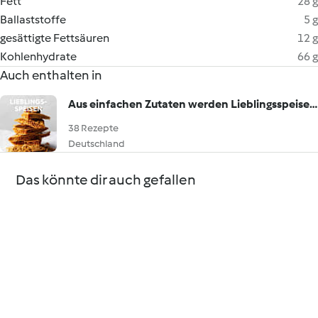
Fett
28 g
Ballaststoffe
5 g
gesättigte Fettsäuren
12 g
Kohlenhydrate
66 g
Auch enthalten in
Aus einfachen Zutaten werden Lieblingsspeisen!
38 Rezepte
Deutschland
Das könnte dir auch gefallen