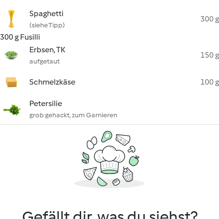
Spaghetti
300 g
(siehe Tipp)
300 g Fusilli
Erbsen, TK
150 g
aufgetaut
Schmelzkäse
100 g
Petersilie
grob gehackt, zum Garnieren
Gefällt dir, was du siehst?