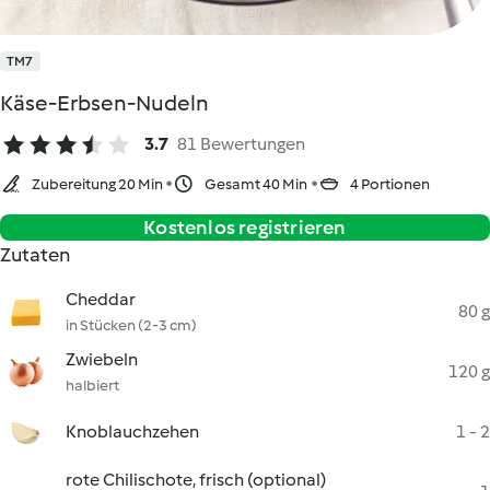
TM7
Käse-Erbsen-Nudeln
3.7
81 Bewertungen
Zubereitung 20 Min
Gesamt 40 Min
4 Portionen
Kostenlos registrieren
Zutaten
Cheddar
80 g
in Stücken (2-3 cm)
Zwiebeln
120 g
halbiert
Knoblauchzehen
1 - 2
rote Chilischote, frisch (optional)