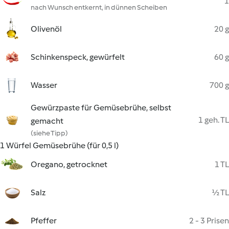
1
nach Wunsch entkernt, in dünnen Scheiben
Olivenöl
20 g
Schinkenspeck, gewürfelt
60 g
Wasser
700 g
Gewürzpaste für Gemüsebrühe, selbst
1 geh. TL
gemacht
(siehe Tipp)
1 Würfel Gemüsebrühe (für 0,5 l)
Oregano, getrocknet
1 TL
Salz
½ TL
Pfeffer
2 - 3 Prisen