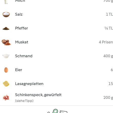
Milch
700 g
Salz
1 TL
Pfeffer
¼ TL
Muskat
4 Prisen
Schmand
400 g
Eier
6
Lasagneplatten
15
Schinkenspeck, gewürfelt
200 g
(siehe Tipp)