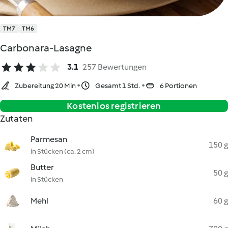
TM7
TM6
Carbonara-Lasagne
3.1
257 Bewertungen
Zubereitung 20 Min
Gesamt 1 Std.
6 Portionen
Kostenlos registrieren
Zutaten
Parmesan
150 g
in Stücken (ca. 2 cm)
Butter
50 g
in Stücken
Mehl
60 g