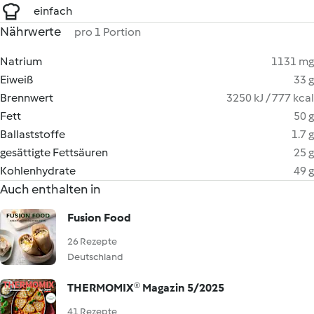
einfach
Nährwerte
pro 1 Portion
Natrium
1131 mg
Eiweiß
33 g
Brennwert
3250 kJ / 777 kcal
Fett
50 g
Ballaststoffe
1.7 g
gesättigte Fettsäuren
25 g
Kohlenhydrate
49 g
Auch enthalten in
Fusion Food
26 Rezepte
Deutschland
THERMOMIX® Magazin 5/2025
41 Rezepte