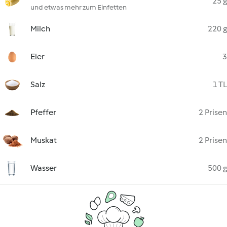
25 g
und etwas mehr zum Einfetten
Milch
220 g
Eier
3
Salz
1 TL
Pfeffer
2 Prisen
Muskat
2 Prisen
Wasser
500 g