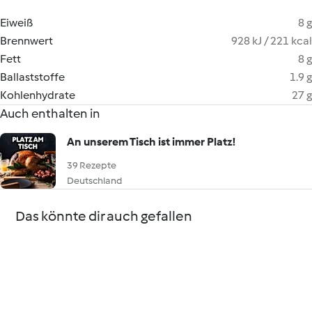
Eiweiß
8 g
Brennwert
928 kJ / 221 kcal
Fett
8 g
Ballaststoffe
1.9 g
Kohlenhydrate
27 g
Auch enthalten in
An unserem Tisch ist immer Platz!
39 Rezepte
Deutschland
Das könnte dir auch gefallen