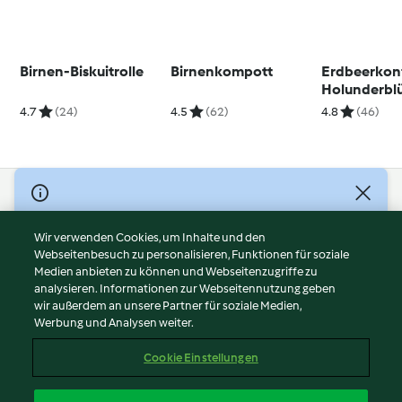
Birnen-Biskuitrolle
Birnenkompott
Erdbeerkonf
Holunderbl
4.7
(24)
4.5
(62)
4.8
(46)
© Copyright 2026
Nutzungsbedingungen
Wir verwenden Cookies, um Inhalte und den
Webseitenbesuch zu personalisieren, Funktionen für soziale
Datenschutzrichtlinien
Medien anbieten zu können und Webseitenzugriffe zu
Disclaimer
analysieren. Informationen zur Webseitennutzung geben
Impressum
wir außerdem an unsere Partner für soziale Medien,
Werbung und Analysen weiter.
Cookies
Inhalt melden
Cookie Einstellungen
Abo kündigen
Vertrag widerrufen