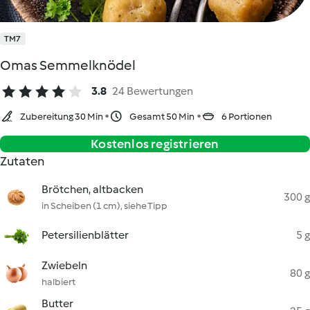
TM7
Omas Semmelknödel
3.8
24 Bewertungen
Zubereitung 30 Min
Gesamt 50 Min
6 Portionen
Kostenlos registrieren
Zutaten
Brötchen, altbacken
300 g
in Scheiben (1 cm), siehe Tipp
Petersilienblätter
5 g
Zwiebeln
80 g
halbiert
Butter