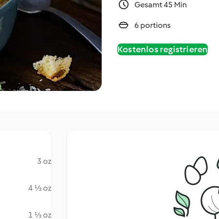
Gesamt 45 Min
6 portions
Kostenlos registrieren
3 oz
4 ½ oz
1 ½ oz