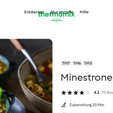
Entdecken
Abo Vorteile
Hilfe
TM7
TM6
TM5
Minestrone
4.1
70 Be
Zubereitung 20 Min