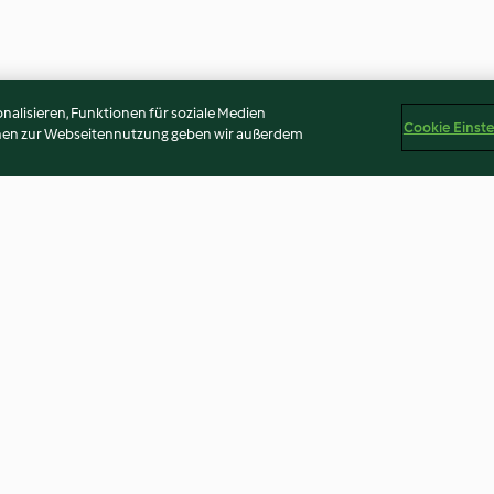
alisieren, Funktionen für soziale Medien
Cookie Einst
onen zur Webseitennutzung geben wir außerdem
zzaiola
Rice Salad with Eggs and Tuna
Sticky Coconut 
Fish
Brûléed Papaya
3.9
(34)
3.6
(8)