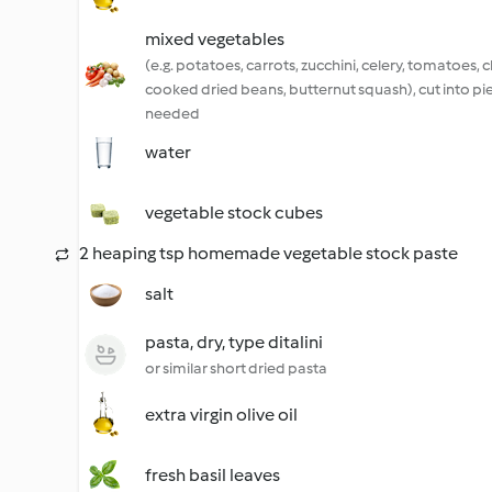
mixed vegetables
(e.g. potatoes, carrots, zucchini, celery, tomatoes, 
cooked dried beans, butternut squash), cut into pi
needed
water
vegetable stock cubes
2 heaping tsp homemade vegetable stock paste
salt
pasta, dry, type ditalini
or similar short dried pasta
extra virgin olive oil
fresh basil leaves