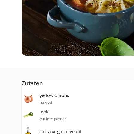
Zutaten
yellow onions
halved
leek
cut into pieces
extra virgin olive oil