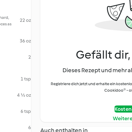
chard,
22 oz
eces as
36 oz
Gefällt dir
2
Dieses Rezept und mehr al
1 tsp
Registriere dich jetzt und erhalte ein kostenl
Cookidoo® - oh
4 ½ oz
Kostenl
6 tsp
Weiter
6
Auch enthalten in