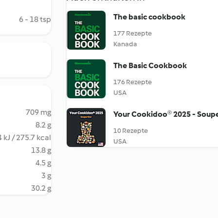
The basic cookbook
6 - 18 tsp
177 Rezepte
Kanada
The Basic Cookbook
176 Rezepte
USA
709 mg
Your Cookidoo® 2025 - Soupe
8.2 g
10 Rezepte
 kJ / 275.7 kcal
USA
13.8 g
4.5 g
3 g
30.2 g