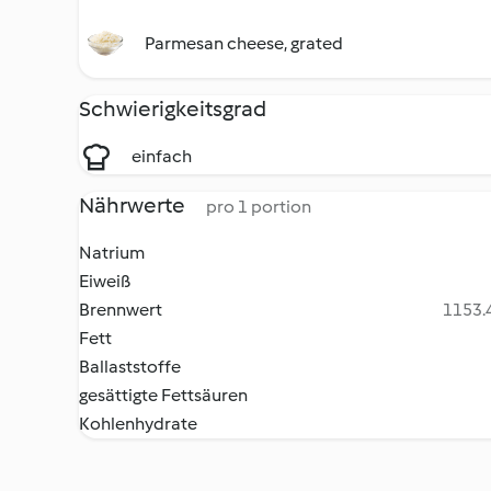
Parmesan cheese, grated
Schwierigkeitsgrad
einfach
Nährwerte
pro 1 portion
Natrium
Eiweiß
Brennwert
1153.4
Fett
Ballaststoffe
gesättigte Fettsäuren
Kohlenhydrate