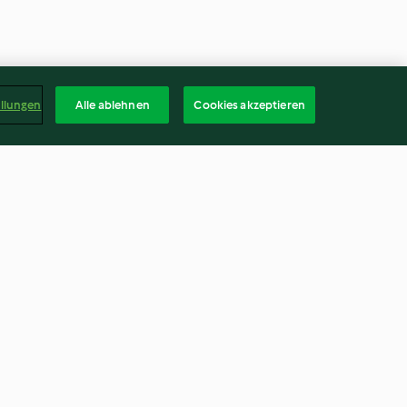
ellungen
Alle ablehnen
Cookies akzeptieren
Rice with
Shrimp Creole with Carolina
Rice
4.4
(45)