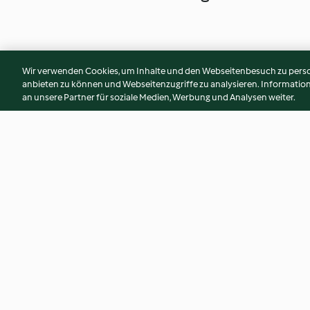
Wir verwenden Cookies, um Inhalte und den Webseitenbesuch zu person
anbieten zu können und Webseitenzugriffe zu analysieren. Informati
an unsere Partner für soziale Medien, Werbung und Analysen weiter.
Dinner for 2 - Creamy
Chicken Breasts Pi
Vegetable Soup, Steamed
Chicken with Vegetable
4.5
(18)
4.5
(196)
Tagliatelle and Mustard Sauce
© Copyright 2026