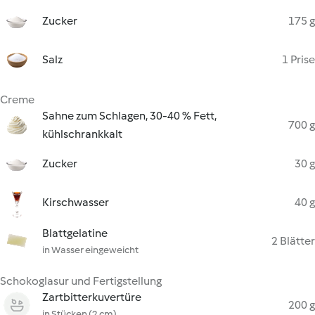
Zucker
175 g
Salz
1 Prise
Creme
Sahne zum Schlagen, 30-40 % Fett,
700 g
kühlschrankkalt
Zucker
30 g
Kirschwasser
40 g
Blattgelatine
2 Blätter
in Wasser eingeweicht
Schokoglasur und Fertigstellung
Zartbitterkuvertüre
200 g
in Stücken (2 cm)