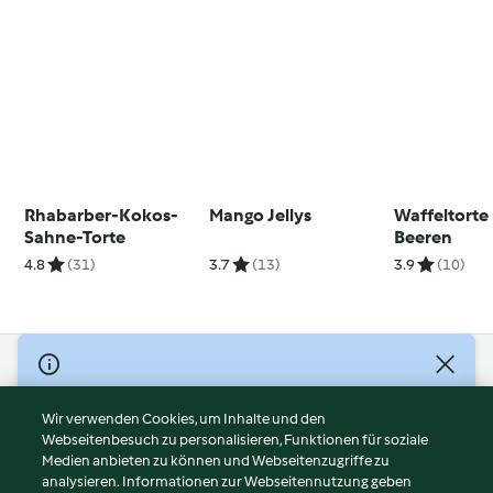
Rhabarber-Kokos-
Mango Jellys
Waffeltorte
Sahne-Torte
Beeren
4.8
(31)
3.7
(13)
3.9
(10)
© Copyright 2026
Nutzungsbedingungen
Wir verwenden Cookies, um Inhalte und den
Webseitenbesuch zu personalisieren, Funktionen für soziale
Datenschutzrichtlinien
Medien anbieten zu können und Webseitenzugriffe zu
Disclaimer
analysieren. Informationen zur Webseitennutzung geben