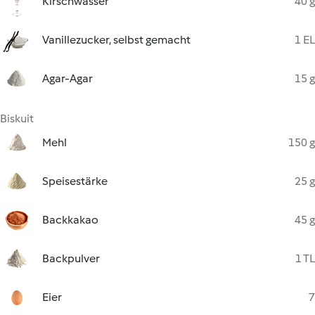
Kirschwasser
40 g
Vanillezucker, selbst gemacht
1 EL
Agar-Agar
15 g
Biskuit
Mehl
150 g
Speisestärke
25 g
Backkakao
45 g
Backpulver
1 TL
Eier
7