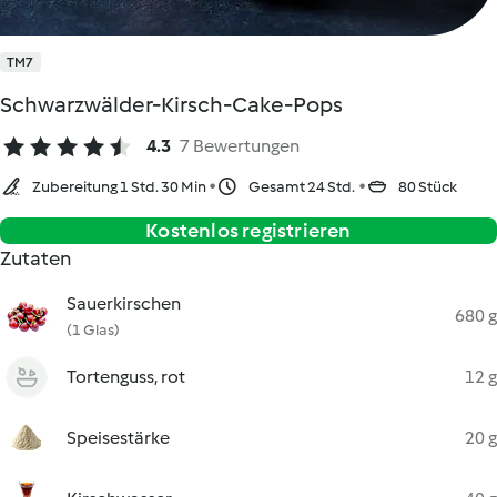
TM7
Schwarzwälder-Kirsch-Cake-Pops
4.3
7 Bewertungen
Zubereitung 1 Std. 30 Min
Gesamt 24 Std.
80 Stück
Kostenlos registrieren
Zutaten
Sauerkirschen
680 g
(1 Glas)
Tortenguss, rot
12 g
Speisestärke
20 g