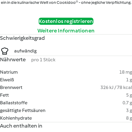
ein in die kulinarische Welt von Cookidoo® - ohne jegliche Verpflichtung.
Kostenlos registrieren
Weitere Informationen
Schwierigkeitsgrad
aufwändig
Nährwerte
pro 1 Stück
Natrium
18 mg
Eiweiß
1 g
Brennwert
326 kJ / 78 kcal
Fett
5 g
Ballaststoffe
0.7 g
gesättigte Fettsäuren
3 g
Kohlenhydrate
8 g
Auch enthalten in