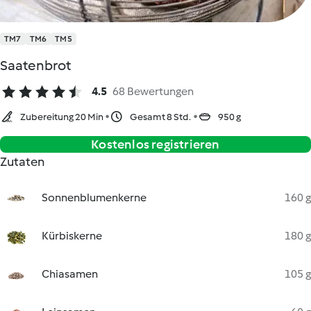
TM7
TM6
TM5
Saatenbrot
4.5
68 Bewertungen
Zubereitung 20 Min
Gesamt 8 Std.
950 g
Kostenlos registrieren
Zutaten
Sonnenblumenkerne
160 g
Kürbiskerne
180 g
Chiasamen
105 g