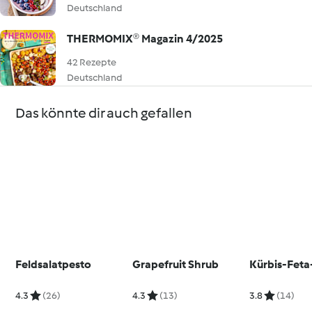
Deutschland
THERMOMIX® Magazin 4/2025
42 Rezepte
Deutschland
Das könnte dir auch gefallen
Feldsalatpesto
Grapefruit Shrub
Kürbis-Feta
4.3
(26)
4.3
(13)
3.8
(14)