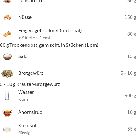
Leinsamen
60 g
Nüsse
150 g
Feigen, getrocknet (optional)
80 g
in Stücken (1 cm)
80 g Trockenobst, gemischt, in Stücken (1 cm)
Salz
15 g
Brotgewürz
5 - 10 g
5 - 10 g Kräuter-Brotgewürz
Wasser
300 g
warm
Ahornsirup
10 g
Kokosöl
55 g
flüssig