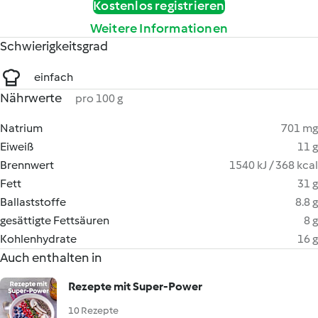
Kostenlos registrieren
Weitere Informationen
Schwierigkeitsgrad
einfach
Nährwerte
pro 100 g
Natrium
701 mg
Eiweiß
11 g
Brennwert
1540 kJ / 368 kcal
Fett
31 g
Ballaststoffe
8.8 g
gesättigte Fettsäuren
8 g
Kohlenhydrate
16 g
Auch enthalten in
Rezepte mit Super-Power
10 Rezepte