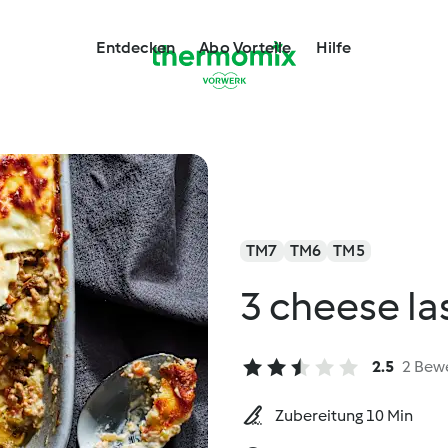
Entdecken
Abo Vorteile
Hilfe
TM7
TM6
TM5
3 cheese l
2.5
2 Bew
Zubereitung 10 Min