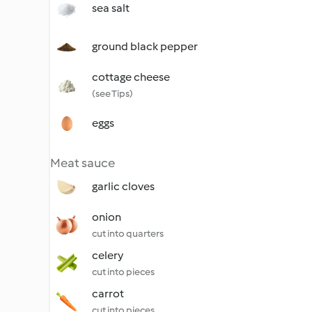
sea salt
ground black pepper
cottage cheese
(see Tips)
eggs
Meat sauce
garlic cloves
onion
cut into quarters
celery
cut into pieces
carrot
cut into pieces