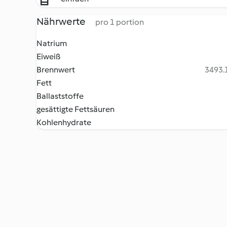
Nährwerte
pro 1 portion
Natrium
Eiweiß
Brennwert
3493.1
Fett
Ballaststoffe
gesättigte Fettsäuren
Kohlenhydrate