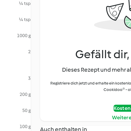
¼ tsp
¼ tsp
1000 g
Gefällt dir
2
Dieses Rezept und mehr al
3
Registriere dich jetzt und erhalte ein kostenl
Cookidoo® - oh
200 g
Kostenl
50 g
Weiter
100 g
Auch enthalten in