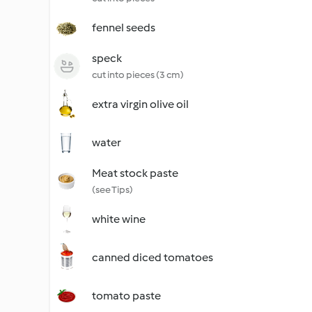
fennel seeds
speck
cut into pieces (3 cm)
extra virgin olive oil
water
Meat stock paste
(see Tips)
white wine
canned diced tomatoes
tomato paste