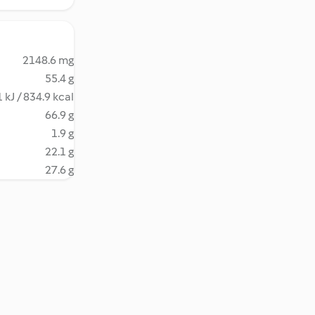
2148.6 mg
55.4 g
 kJ / 834.9 kcal
66.9 g
1.9 g
22.1 g
27.6 g