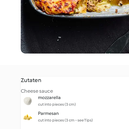
Zutaten
Cheese sauce
mozzarella
cut into pieces (3 cm)
Parmesan
cut into pieces (3 cm - see Tips)