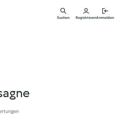
Springe
zum
Suchen
Registrieren
Anmelden
Hauptinha
asagne
ertungen