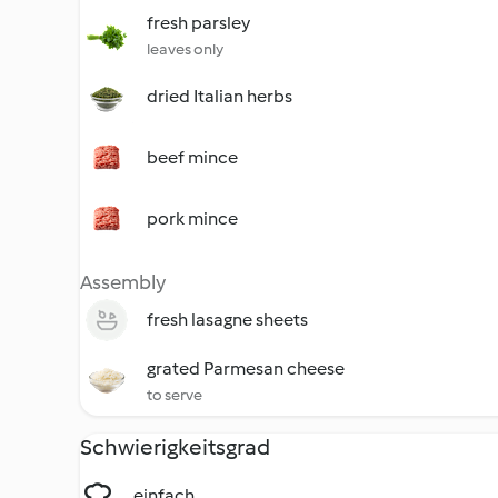
fresh parsley
leaves only
dried Italian herbs
beef mince
pork mince
Assembly
fresh lasagne sheets
grated Parmesan cheese
to serve
Schwierigkeitsgrad
einfach