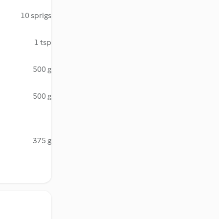
10 sprigs
1 tsp
500 g
500 g
375 g