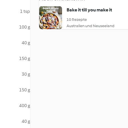
Bake it till you make it
1 tsp
10 Rezepte
Australien und Neuseeland
100 g
40 g
150 g
30 g
150 g
400 g
40 g