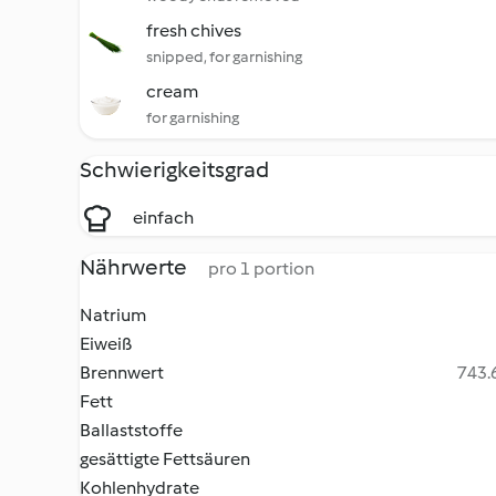
fresh chives
snipped, for garnishing
cream
for garnishing
Schwierigkeitsgrad
einfach
Nährwerte
pro 1 portion
Natrium
Eiweiß
Brennwert
743.6
Fett
Ballaststoffe
gesättigte Fettsäuren
Kohlenhydrate