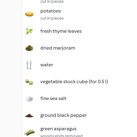
cut in pieces
potatoes
cut in pieces
fresh thyme leaves
dried marjoram
water
vegetable stock cube (for 0.5 l)
fine sea salt
ground black pepper
green asparagus
woody ends removed