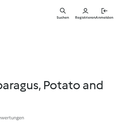
Springe
zum
Suchen
Registrieren
Anmelden
Hauptinha
aragus, Potato and
ewertungen