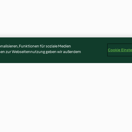
alisieren, Funktionen für soziale Medien
Cookie Einst
onen zur Webseitennutzung geben wir außerdem
te Wine
Sweet Potato Mash with Sage
Beef Stew with 
and Hazelnuts
Mashed Potato 
4.7
(125)
4.2
(123)