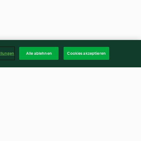
ellungen
Alle ablehnen
Cookies akzeptieren
Ghoulish
Asian-style Rice with Eggs and
Ghosts
Vegetables
4.3
(275)