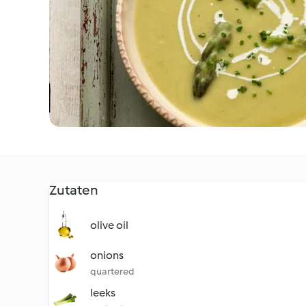
Zutaten
olive oil
onions
quartered
leeks