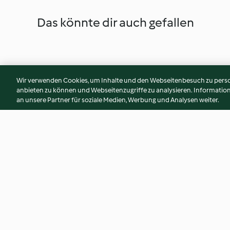
Das könnte dir auch gefallen
Wir verwenden Cookies, um Inhalte und den Webseitenbesuch zu person
anbieten zu können und Webseitenzugriffe zu analysieren. Informati
an unsere Partner für soziale Medien, Werbung und Analysen weiter.
Steamed Potato and Butternut
Mushroom and Whi
Squash Pieces
Cream Sauce
4.4
(7)
4.7
(82)