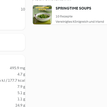
SPRINGTIME SOUPS
10
10 Rezepte
Vereinigtes Königreich und Irland
495.9 mg
4.7 g
 kJ / 177.7 kcal
7.9 g
5.1 g
1.1 g
24.9 g