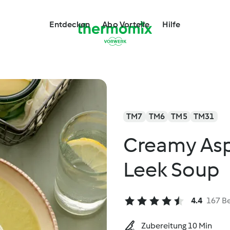
Entdecken
Abo Vorteile
Hilfe
TM7
TM6
TM5
TM31
Creamy Asp
Leek Soup
4.4
167 B
Zubereitung 10 Min