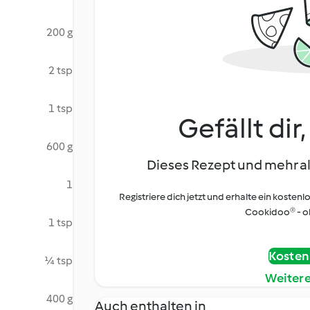
200 g
2 tsp
1 tsp
Gefällt dir
600 g
Dieses Rezept und mehr al
1
Registriere dich jetzt und erhalte ein kostenl
Cookidoo® - oh
1 tsp
Kostenl
¼ tsp
Weiter
400 g
Auch enthalten in