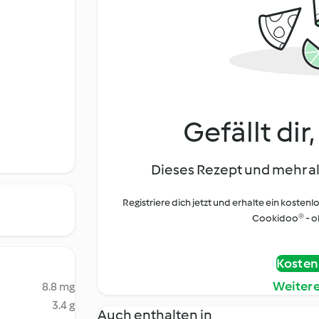
Gefällt dir
Dieses Rezept und mehr al
Registriere dich jetzt und erhalte ein kostenl
Cookidoo® - oh
Kostenl
Weiter
8.8 mg
3.4 g
Auch enthalten in