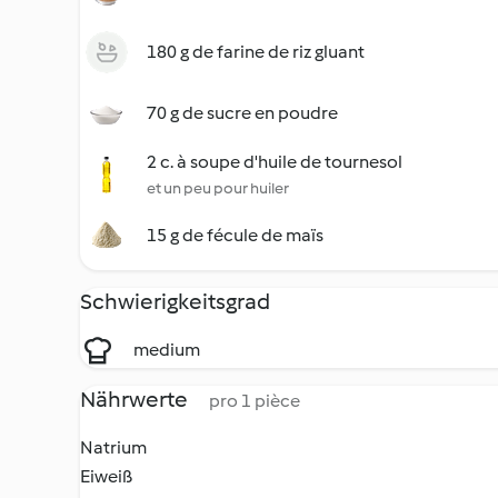
180 g de farine de riz gluant
70 g de sucre en poudre
2 c. à soupe d'huile de tournesol
et un peu pour huiler
15 g de fécule de maïs
Schwierigkeitsgrad
medium
Nährwerte
pro 1 pièce
Natrium
Eiweiß