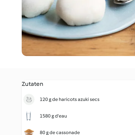
Zutaten
120 g de haricots azuki secs
1580 g d'eau
80 g de cassonade