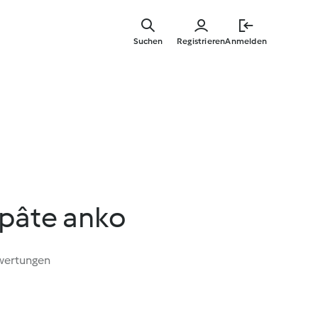
Springe
zum
Suchen
Registrieren
Anmelden
Hauptinha
 pâte anko
wertungen