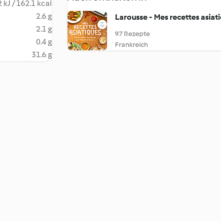
 kJ / 162.1 kcal
2.6 g
Larousse - Mes recettes asiat
2.1 g
97 Rezepte
0.4 g
Frankreich
31.6 g