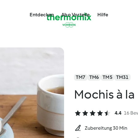
Entdecken
Abo Vorteile
Hilfe
TM7
TM6
TM5
TM31
Mochis à la
4.4
16 Be
Zubereitung 30 Min