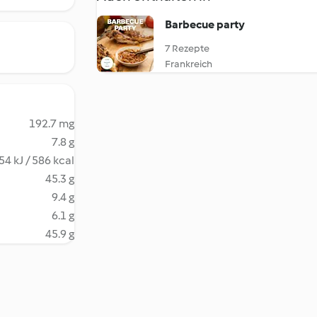
Barbecue party
7 Rezepte
Frankreich
192.7 mg
7.8 g
54 kJ / 586 kcal
45.3 g
9.4 g
6.1 g
45.9 g