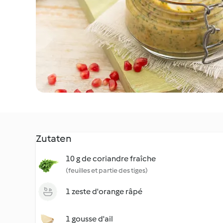
Zutaten
10 g de coriandre fraîche
(feuilles et partie des tiges)
1 zeste d'orange râpé
1 gousse d'ail