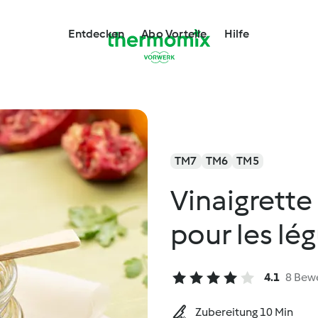
Entdecken
Abo Vorteile
Hilfe
TM7
TM6
TM5
Vinaigrett
pour les lé
4.1
8 Bew
Zubereitung 10 Min