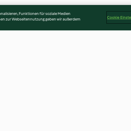
alisieren, Funktionen für soziale Medien
Cookie Einst
onen zur Webseitennutzung geben wir außerdem
tiner sans
Muffins au granola, poire et
Tisane et biscott
raisins secs
4.6
(10)
3.0
(2)
Disclaimer
Impressum
Cookies
Inhalt melden
Abo 