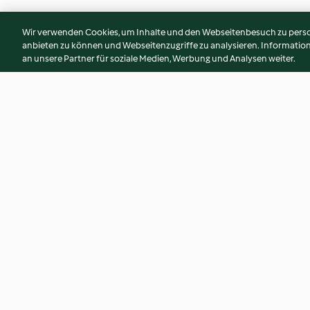
Wir verwenden Cookies, um Inhalte und den Webseitenbesuch zu person
anbieten zu können und Webseitenzugriffe zu analysieren. Informati
an unsere Partner für soziale Medien, Werbung und Analysen weiter.
Gâteau aux pommes et aux
Fromage frais à tar
dattes sans gluten
lactose
3.9
(23)
5.0
(4)
© Copyright 2026
Nutzungsbedingungen
Datenschutzrichtlinien