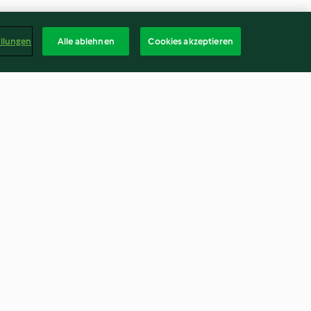
ellungen
Alle ablehnen
Cookies akzeptieren
i
Tisane sauge et laurier
4.0
(9)
Deuts
kündigen
Vertrag widerrufen