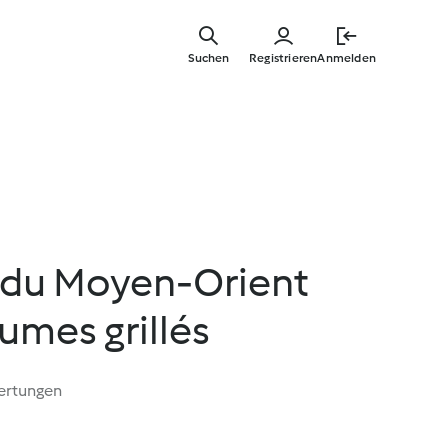
Springe
zum
Suchen
Registrieren
Anmelden
Hauptinha
e du Moyen-Orient
gumes grillés
ertungen