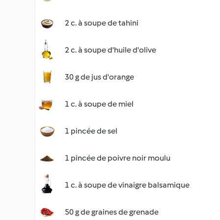
2 c. à soupe de tahini
2 c. à soupe d'huile d'olive
30 g de jus d'orange
1 c. à soupe de miel
1 pincée de sel
1 pincée de poivre noir moulu
1 c. à soupe de vinaigre balsamique
50 g de graines de grenade