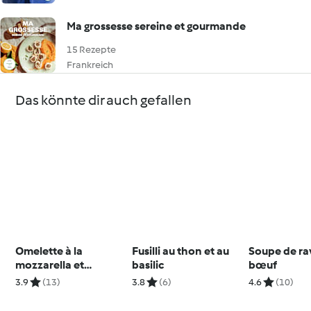
Ma grossesse sereine et gourmande
15 Rezepte
Frankreich
Das könnte dir auch gefallen
Omelette à la
Fusilli au thon et au
Soupe de rav
mozzarella et
basilic
bœuf
carpaccio de tomates
3.9
(13)
3.8
(6)
4.6
(10)