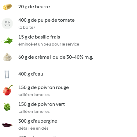
20 g de beurre
400 g de pulpe de tomate
(1 boite)
15 g de basilic frais
émincé et un peu pour le service
60 g de crème liquide 30-40% m.g.
400 g d'eau
150 g de poivron rouge
taillé en lamelles
150 g de poivron vert
taillé en lamelles
300 g d'aubergine
détaillée en dés