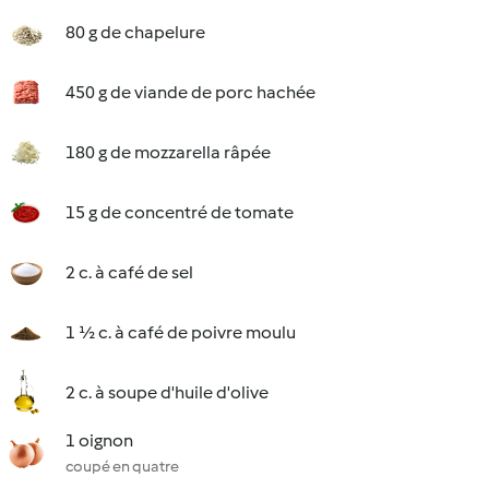
80 g de chapelure
450 g de viande de porc hachée
180 g de mozzarella râpée
15 g de concentré de tomate
2 c. à café de sel
1 ½ c. à café de poivre moulu
2 c. à soupe d'huile d'olive
1 oignon
coupé en quatre