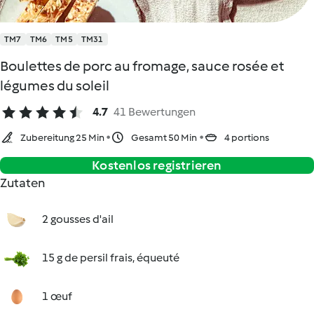
TM7
TM6
TM5
TM31
Boulettes de porc au fromage, sauce rosée et
légumes du soleil
4.7
41 Bewertungen
Zubereitung 25 Min
Gesamt 50 Min
4 portions
Kostenlos registrieren
Zutaten
2 gousses d'ail
15 g de persil frais, équeuté
1 œuf