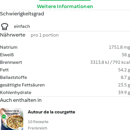
Weitere Informationen
Schwierigkeitsgrad
einfach
Nährwerte
pro 1 portion
Natrium
1751.8 mg
Eiweiß
38 g
Brennwert
3313.8 kJ / 792 kcal
Fett
54.2 g
Ballaststoffe
8.7 g
gesättigte Fettsäuren
23.5 g
Kohlenhydrate
39.9 g
Auch enthalten in
Autour de la courgette
10 Rezepte
Frankreich