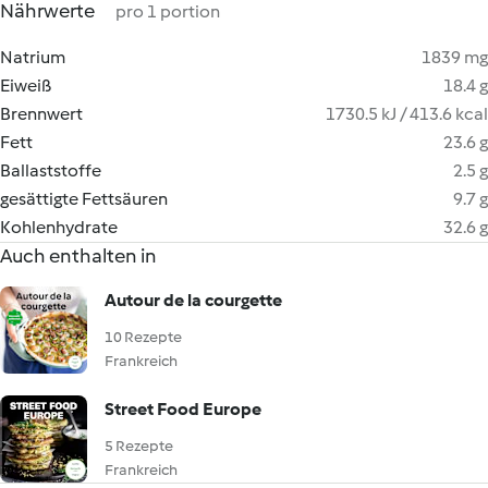
Nährwerte
pro 1 portion
Natrium
1839 mg
Eiweiß
18.4 g
Brennwert
1730.5 kJ / 413.6 kcal
Fett
23.6 g
Ballaststoffe
2.5 g
gesättigte Fettsäuren
9.7 g
Kohlenhydrate
32.6 g
Auch enthalten in
Autour de la courgette
10 Rezepte
Frankreich
Street Food Europe
5 Rezepte
Frankreich