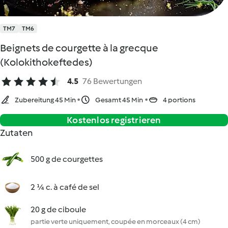
TM7
TM6
Beignets de courgette à la grecque
(Kolokithokeftedes)
4.5
76 Bewertungen
Zubereitung 45 Min
Gesamt 45 Min
4 portions
Kostenlos registrieren
Zutaten
500 g de courgettes
2 ¼ c. à café de sel
20 g de ciboule
partie verte uniquement, coupée en morceaux (4 cm)