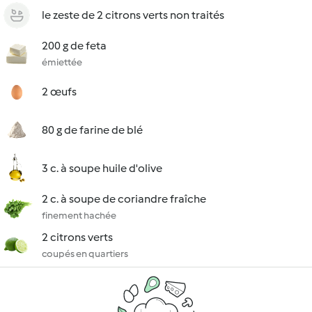
le zeste de 2 citrons verts non traités
200 g de feta
émiettée
2 œufs
80 g de farine de blé
3 c. à soupe huile d'olive
2 c. à soupe de coriandre fraîche
finement hachée
2 citrons verts
coupés en quartiers