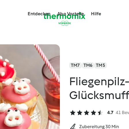
Entdecken
Abo Vorteile
Hilfe
TM7
TM6
TM5
Fliegenpil
Glücksmuff
4.7
41 Be
Zubereitung 30 Min