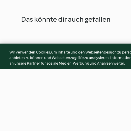
Das könnte dir auch gefallen
Wir verwenden Cookies, um Inhalte und den Webseitenbesuch zu person
anbieten zu können und Webseitenzugriffe zu analysieren. Informati
an unsere Partner für soziale Medien, Werbung und Analysen weiter.
Brombeer-Joghurt-Eislutscher
Schokoladenherz
4.7
(64)
4.6
(17)