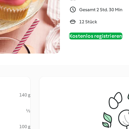
Gesamt 2 Std. 30 Min
12 Stück
Kostenlos registrieren
140 g
½
100 g