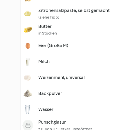
Zitronensalzpaste, selbst gemacht
(siehe Tipp)
Butter
in Stücken
Eier (Größe M)
Milch
Weizenmehl, universal
Backpulver
Wasser
Punschglasur
z.B. von Dr.Oetker, ungeöffnet