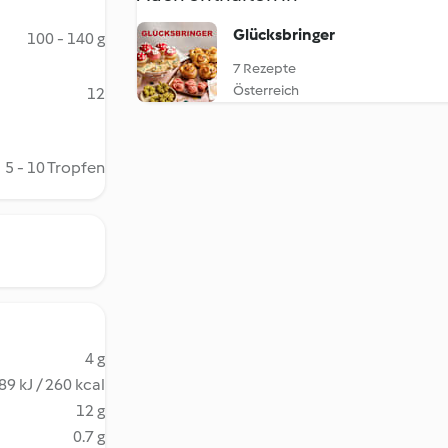
Glücksbringer
100 - 140 g
7 Rezepte
Österreich
12
5 - 10 Tropfen
4 g
89 kJ / 260 kcal
12 g
0.7 g