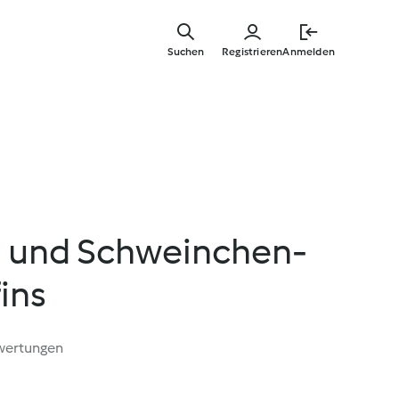
Springe
zum
Suchen
Registrieren
Anmelden
Hauptinha
z- und Schweinchen-
ins
wertungen