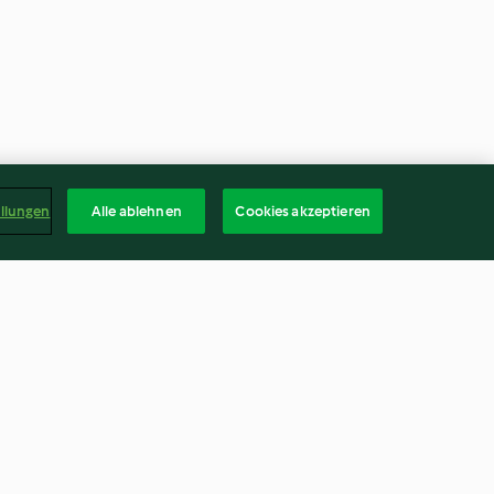
ellungen
Alle ablehnen
Cookies akzeptieren
Walnuss-Sterne mit weißer
Schokolade
4.4
(35)