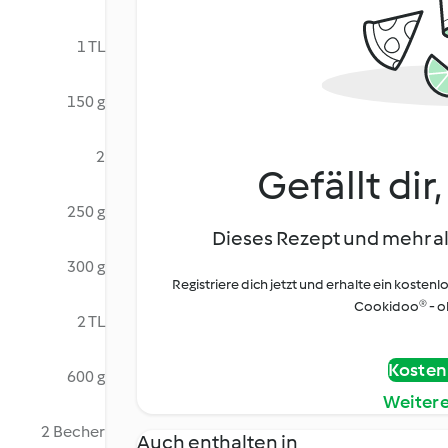
1 TL
150 g
2
Gefällt dir
250 g
Dieses Rezept und mehr al
300 g
Registriere dich jetzt und erhalte ein kostenl
Cookidoo® - oh
2 TL
Kostenl
600 g
Weiter
2 Becher
Auch enthalten in