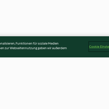
alisieren, Funktionen für soziale Medien
Cookie Einst
onen zur Webseitennutzung geben wir außerdem
en
Topfen-Erdbeer-Herzen
Liebesbriefe
3.8
(6)
4.7
(23)