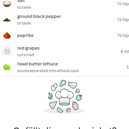
salt
½ tsp
to taste
ground black pepper
⅛ tsp
to taste
paprika
⅛ tsp
red grapes
6 oz
cut in half
head butter lettuce
1
leaves separated into lettuce cups