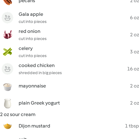
pecans
2 oz
Gala apple
6 oz
cut into pieces
red onion
2 oz
cut into pieces
celery
3 oz
cut into pieces
cooked chicken
16 oz
shredded in big pieces
mayonnaise
2 oz
plain Greek yogurt
2 oz
2 oz sour cream
Dijon mustard
1 tbsp