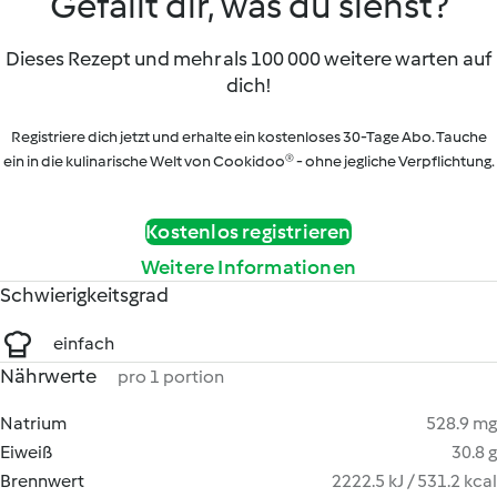
Gefällt dir, was du siehst?
Dieses Rezept und mehr als 100 000 weitere warten auf
dich!
Registriere dich jetzt und erhalte ein kostenloses 30-Tage Abo. Tauche
ein in die kulinarische Welt von Cookidoo® - ohne jegliche Verpflichtung.
Kostenlos registrieren
Weitere Informationen
Schwierigkeitsgrad
einfach
Nährwerte
pro 1 portion
Natrium
528.9 mg
Eiweiß
30.8 g
Brennwert
2222.5 kJ / 531.2 kcal