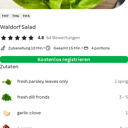
TM7
TM6
TM5
Waldorf Salad
4.8
64 Bewertungen
Zubereitung 10 Min
Gesamt 15 Min
4 portions
Kostenlos registrieren
Zutaten
fresh parsley, leaves only
1 sprig
fresh dill fronds
3 - 5
garlic clove
1