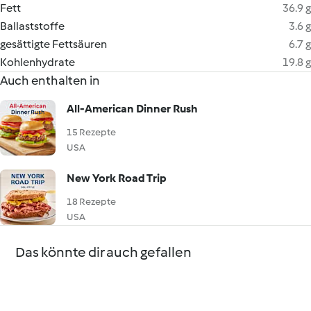
Fett
36.9 g
Ballaststoffe
3.6 g
gesättigte Fettsäuren
6.7 g
Kohlenhydrate
19.8 g
Auch enthalten in
All-American Dinner Rush
15 Rezepte
USA
New York Road Trip
18 Rezepte
USA
Das könnte dir auch gefallen