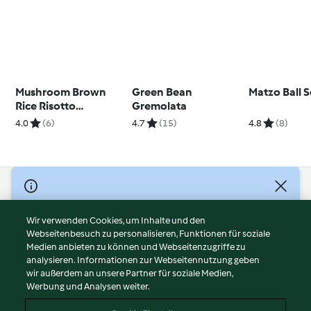
Mushroom Brown
Green Bean
Matzo Ball 
Rice Risotto
Gremolata
(Diabetes)
4.0
(6)
4.7
(15)
4.8
(8)
© Copyright 2026
Nutzungsbedingungen
Wir verwenden Cookies, um Inhalte und den
Webseitenbesuch zu personalisieren, Funktionen für soziale
Datenschutzrichtlinien
Medien anbieten zu können und Webseitenzugriffe zu
Disclaimer
analysieren. Informationen zur Webseitennutzung geben
Impressum
wir außerdem an unsere Partner für soziale Medien,
Werbung und Analysen weiter.
Cookies
Inhalt melden