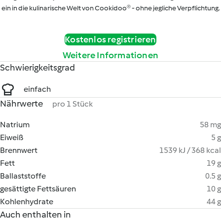
ein in die kulinarische Welt von Cookidoo® - ohne jegliche Verpflichtung.
Kostenlos registrieren
Weitere Informationen
Schwierigkeitsgrad
einfach
Nährwerte
pro 1 Stück
Natrium
58 mg
Eiweiß
5 g
Brennwert
1539 kJ / 368 kcal
Fett
19 g
Ballaststoffe
0.5 g
gesättigte Fettsäuren
10 g
Kohlenhydrate
44 g
Auch enthalten in