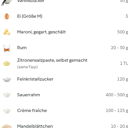
Vanillezucker
30 g
Ei (Größe M)
3
Maroni, gegart, geschält
500 g
Rum
20 - 30 g
Zitronensalzpaste, selbst gemacht
1 TL
(siehe Tipp)
Feinkristallzucker
120 g
Sauerrahm
400 - 500 g
Crème fraîche
100 - 125 g
Mandelblättchen
10 - 20 g