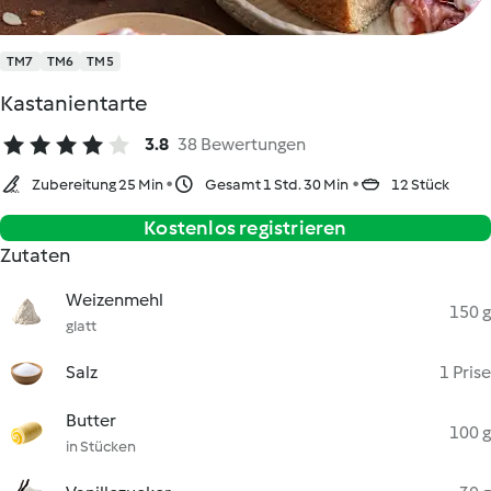
TM7
TM6
TM5
Kastanientarte
3.8
38 Bewertungen
Zubereitung 25 Min
Gesamt 1 Std. 30 Min
12 Stück
Kostenlos registrieren
Zutaten
Weizenmehl
150 g
glatt
Salz
1 Prise
Butter
100 g
in Stücken