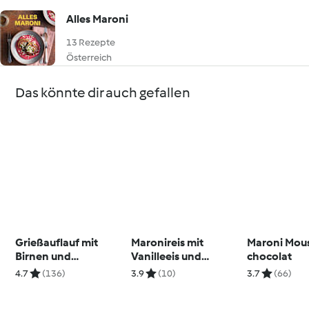
Alles Maroni
13 Rezepte
Österreich
Das könnte dir auch gefallen
Grießauflauf mit
Maronireis mit
Maroni Mou
Birnen und
Vanilleeis und
chocolat
Preiselbeeren
Schokosauce
4.7
(136)
3.9
(10)
3.7
(66)