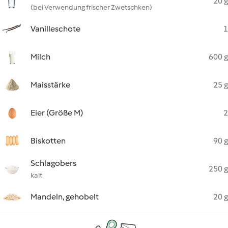
20 g
(bei Verwendung frischer Zwetschken)
Vanilleschote
1
Milch
600 g
Maisstärke
25 g
Eier (Größe M)
2
Biskotten
90 g
Schlagobers
250 g
kalt
Mandeln, gehobelt
20 g