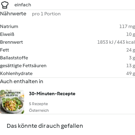
einfach
Nährwerte
pro 1 Portion
Natrium
117 mg
Eiweiß
10 g
Brennwert
1853 kJ / 443 kcal
Fett
24 g
Ballaststoffe
3 g
gesättigte Fettsäuren
13 g
Kohlenhydrate
49 g
Auch enthalten in
30-Minuten-Rezepte
5 Rezepte
Österreich
Das könnte dir auch gefallen