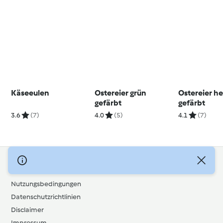
Käseeulen
Ostereier grün
Ostereier he
gefärbt
gefärbt
3.6
(7)
4.0
(5)
4.1
(7)
© Copyright 2026
Nutzungsbedingungen
Datenschutzrichtlinien
Disclaimer
Impressum