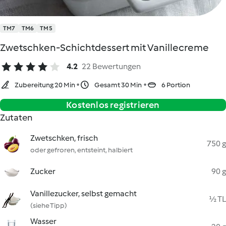
TM7
TM6
TM5
Zwetschken-Schichtdessert mit Vanillecreme
4.2
22 Bewertungen
Zubereitung 20 Min
Gesamt 30 Min
6 Portion
Kostenlos registrieren
Zutaten
Zwetschken, frisch
750 g
oder gefroren, entsteint, halbiert
Zucker
90 g
Vanillezucker, selbst gemacht
½ TL
(siehe Tipp)
Wasser