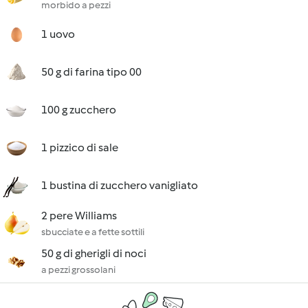
morbido a pezzi
1 uovo
50 g di farina tipo 00
100 g zucchero
1 pizzico di sale
1 bustina di zucchero vanigliato
2 pere Williams
sbucciate e a fette sottili
50 g di gherigli di noci
a pezzi grossolani