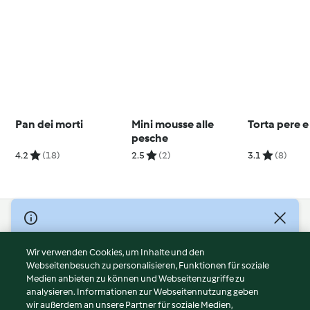
Pan dei morti
Mini mousse alle
Torta pere 
pesche
4.2
(18)
2.5
(2)
3.1
(8)
© Copyright 2026
Nutzungsbedingungen
Wir verwenden Cookies, um Inhalte und den
Webseitenbesuch zu personalisieren, Funktionen für soziale
Datenschutzrichtlinien
Medien anbieten zu können und Webseitenzugriffe zu
Disclaimer
analysieren. Informationen zur Webseitennutzung geben
Impressum
wir außerdem an unsere Partner für soziale Medien,