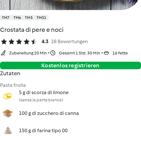
TM7
TM6
TM5
TM31
Crostata di pere e noci
4.3
28 Bewertungen
Zubereitung 20 Min
Gesamt 1 Std. 30 Min
16 fette
Kostenlos registrieren
Zutaten
Pasta frolla
5 g di scorza di limone
(senza la parte bianca)
100 g di zucchero di canna
150 g di farina tipo 00