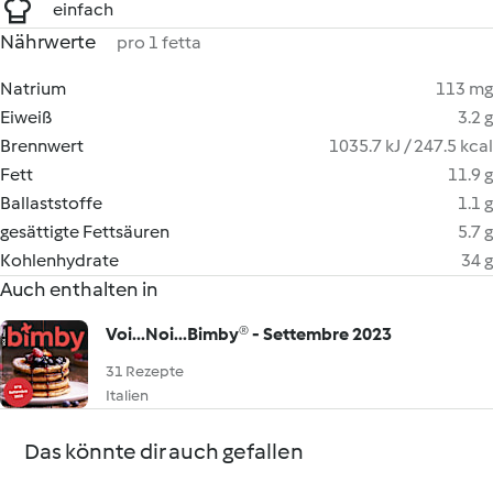
einfach
Nährwerte
pro 1 fetta
Natrium
113 mg
Eiweiß
3.2 g
Brennwert
1035.7 kJ / 247.5 kcal
Fett
11.9 g
Ballaststoffe
1.1 g
gesättigte Fettsäuren
5.7 g
Kohlenhydrate
34 g
Auch enthalten in
Voi...Noi...Bimby® - Settembre 2023
31 Rezepte
Italien
Das könnte dir auch gefallen