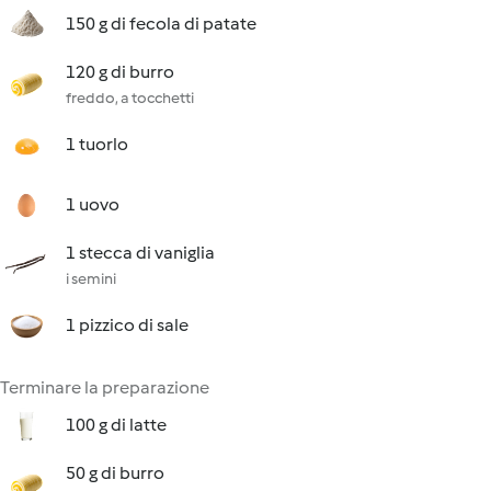
150 g di fecola di patate
120 g di burro
freddo, a tocchetti
1 tuorlo
1 uovo
1 stecca di vaniglia
i semini
1 pizzico di sale
Terminare la preparazione
100 g di latte
50 g di burro