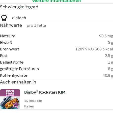
Weitere Informationen
Schwierigkeitsgrad
einfach
Nährwerte
pro 1 fetta
Natrium
90.5 mg
Eiweiß
5 g
Brennwert
1289.9 kJ / 308.3 kcal
Fett
2.5 g
Ballaststoffe
1 g
gesättigte Fettsäuren
8 g
Kohlenhydrate
40.8 g
Auch enthalten in
Bimby® Rockstars KIM
15 Rezepte
Italien