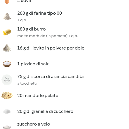
4 uova
260 g di farina tipo 00
+ q.b.
180 g di burro
molto morbido (in pomata) + q.b.
16 g di lievito in polvere per dolci
1 pizzico di sale
75 g di scorza di arancia candita
a tocchetti
20 mandorle pelate
20 g di granella di zucchero
zucchero a velo