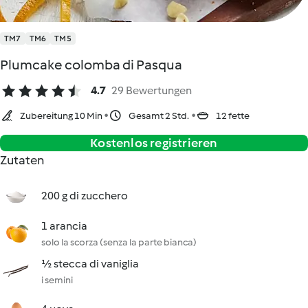
TM7
TM6
TM5
Plumcake colomba di Pasqua
4.7
29 Bewertungen
Zubereitung 10 Min
Gesamt 2 Std.
12 fette
Kostenlos registrieren
Zutaten
200 g di zucchero
1 arancia
solo la scorza (senza la parte bianca)
½ stecca di vaniglia
i semini