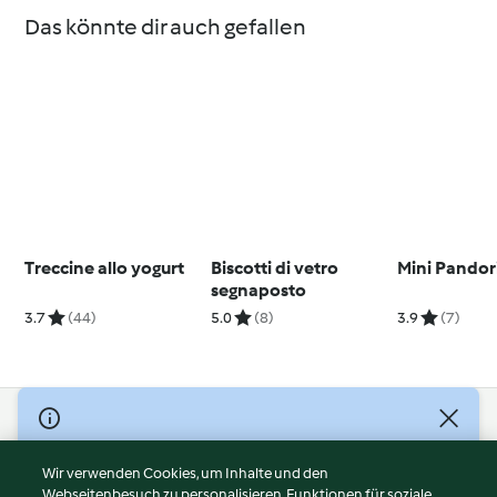
Das könnte dir auch gefallen
Treccine allo yogurt
Biscotti di vetro
Mini Pandor
segnaposto
3.7
(44)
5.0
(8)
3.9
(7)
© Copyright 2026
Nutzungsbedingungen
Wir verwenden Cookies, um Inhalte und den
Webseitenbesuch zu personalisieren, Funktionen für soziale