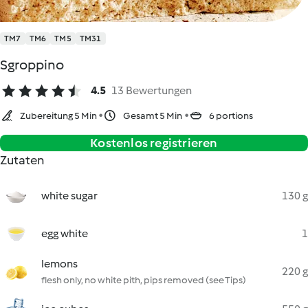
TM7
TM6
TM5
TM31
Sgroppino
4.5
13 Bewertungen
Zubereitung 5 Min
Gesamt 5 Min
6 portions
Kostenlos registrieren
Zutaten
white sugar
130 g
egg white
1
lemons
220 g
flesh only, no white pith, pips removed (see Tips)