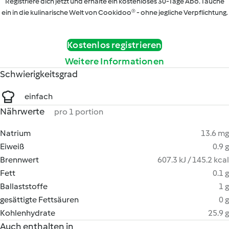
Registriere dich jetzt und erhalte ein kostenloses 30-Tage Abo. Tauche
ein in die kulinarische Welt von Cookidoo® - ohne jegliche Verpflichtung.
Kostenlos registrieren
Weitere Informationen
Schwierigkeitsgrad
einfach
Nährwerte
pro 1 portion
Natrium
13.6 mg
Eiweiß
0.9 g
Brennwert
607.3 kJ / 145.2 kcal
Fett
0.1 g
Ballaststoffe
1 g
gesättigte Fettsäuren
0 g
Kohlenhydrate
25.9 g
Auch enthalten in