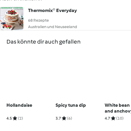
Thermomix® Everyday
68 Rezepte
Australien und Neuseeland
Das könnte dir auch gefallen
Hollandaise
Spicy tuna dip
White bean
and anchov
crostini
4.5
(2)
3.7
(6)
4.7
(10)