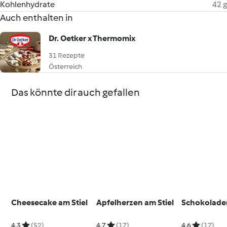
Kohlenhydrate
42 g
Auch enthalten in
Dr. Oetker x Thermomix
31 Rezepte
Österreich
Das könnte dir auch gefallen
Cheesecake am Stiel
Apfelherzen am Stiel
Schokolade
4.3
(52)
4.7
(17)
4.6
(17)