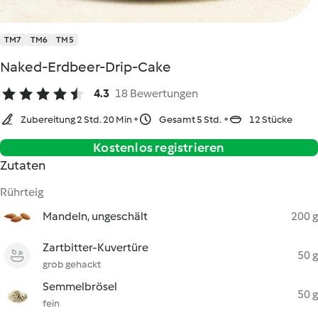
TM7
TM6
TM5
Naked-Erdbeer-Drip-Cake
4.3
18 Bewertungen
Zubereitung 2 Std. 20 Min
Gesamt 5 Std.
12 Stücke
Kostenlos registrieren
Zutaten
Rührteig
Mandeln, ungeschält
200 g
Zartbitter-Kuvertüre
50 g
grob gehackt
Semmelbrösel
50 g
fein