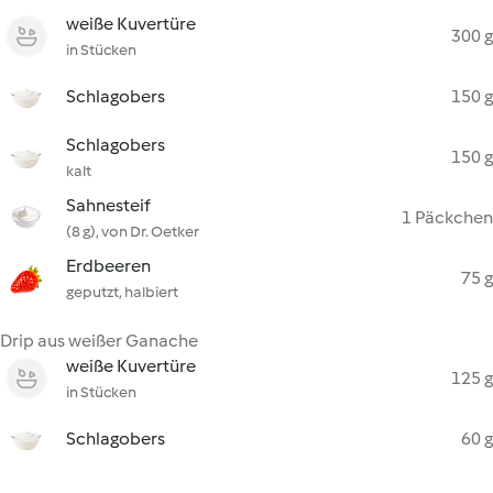
weiße Kuvertüre
300 g
in Stücken
Schlagobers
150 g
Schlagobers
150 g
kalt
Sahnesteif
1 Päckchen
(8 g), von Dr. Oetker
Erdbeeren
75 g
geputzt, halbiert
Drip aus weißer Ganache
weiße Kuvertüre
125 g
in Stücken
Schlagobers
60 g