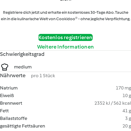
Registriere dich jetzt und erhalte ein kostenloses 30-Tage Abo. Tauche
ein in die kulinarische Welt von Cookidoo® - ohne jegliche Verpflichtung.
Kostenlos registrieren
Weitere Informationen
Schwierigkeitsgrad
medium
Nährwerte
pro 1 Stück
Natrium
170 mg
Eiweiß
10 g
Brennwert
2352 kJ / 562 kcal
Fett
41 g
Ballaststoffe
3 g
gesättigte Fettsäuren
20 g