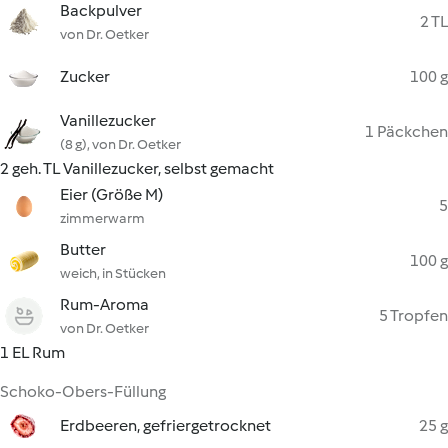
Backpulver
2 TL
von Dr. Oetker
Zucker
100 g
Vanillezucker
1 Päckchen
(8 g), von Dr. Oetker
2 geh. TL Vanillezucker, selbst gemacht
Eier (Größe M)
5
zimmerwarm
Butter
100 g
weich, in Stücken
Rum-Aroma
5 Tropfen
von Dr. Oetker
1 EL Rum
Schoko-Obers-Füllung
Erdbeeren, gefriergetrocknet
25 g