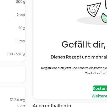
300 g
2 tsp
20 g
Gefällt dir
1 tsp
500 - 520 g
Dieses Rezept und mehr al
Registriere dich jetzt und erhalte ein kostenl
Cookidoo® - oh
Kostenl
Weiter
312.6 mg
Auch enthalten in
9.6 g