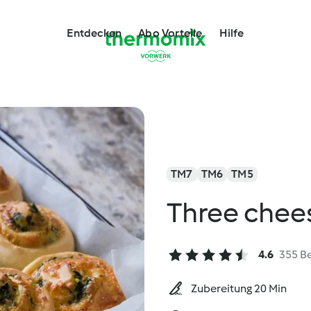
Entdecken
Abo Vorteile
Hilfe
TM7
TM6
TM5
Three chees
4.6
355 B
Zubereitung 20 Min