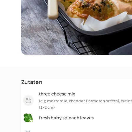
Zutaten
three cheese mix
(e.g. mozzarella, cheddar, Parmesan or feta), cut in
(1-2 cm)
fresh baby spinach leaves