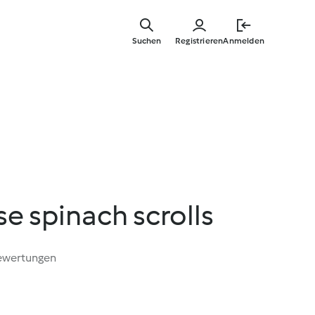
Springe
zum
Suchen
Registrieren
Anmelden
Hauptinha
e spinach scrolls
ewertungen