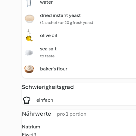
water
dried instant yeast
(1 sachet) or 20 g fresh yeast
olive oil
sea salt
to taste
baker's flour
Schwierigkeitsgrad
einfach
Nährwerte
pro 1 portion
Natrium
Eiweiß