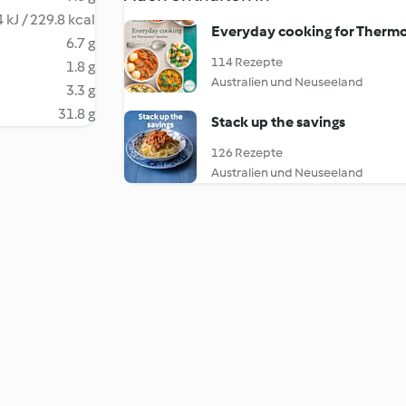
 kJ / 229.8 kcal
Everyday cooking for Thermo
6.7 g
114 Rezepte
1.8 g
Australien und Neuseeland
3.3 g
31.8 g
Stack up the savings
126 Rezepte
Australien und Neuseeland