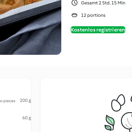
Gesamt 2 Std. 15 Min
12 portions
Kostenlos registrieren
200 g
to pieces
60 g